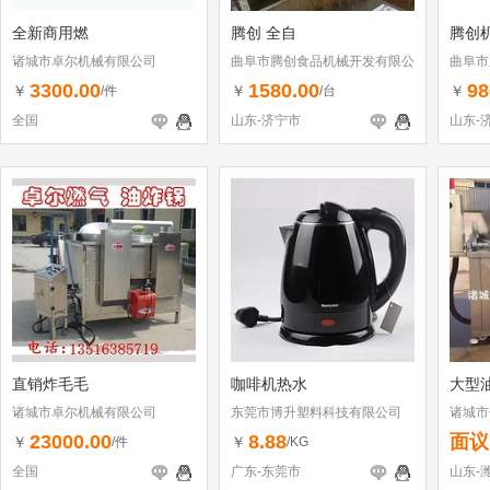
全新商用燃
腾创 全自
腾创
诸城市卓尔机械有限公司
曲阜市腾创食品机械开发有限公
曲阜市
司
司
3300.00
1580.00
98
￥
￥
￥
/件
/台
全国
山东-济宁市
山东-
直销炸毛毛
咖啡机热水
大型
诸城市卓尔机械有限公司
东莞市博升塑料科技有限公司
诸城市
23000.00
8.88
面议
￥
￥
/件
/KG
全国
广东-东莞市
山东-