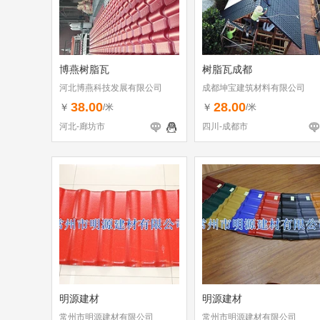
博燕树脂瓦
树脂瓦成都
河北博燕科技发展有限公司
成都坤宝建筑材料有限公司
38.00
28.00
￥
￥
/米
/米
河北-廊坊市
四川-成都市
明源建材
明源建材
常州市明源建材有限公司
常州市明源建材有限公司