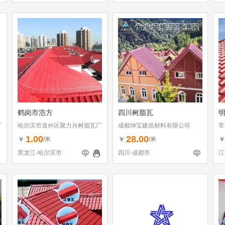
鹤岗市浩方
四川树脂瓦
明
厂
哈尔滨市道外区聚力兴树脂瓦厂
成都坤宝建筑材料有限公司
常
1.00
28.00
￥
￥
/米
/米
黑龙江-哈尔滨市
四川-成都市
江