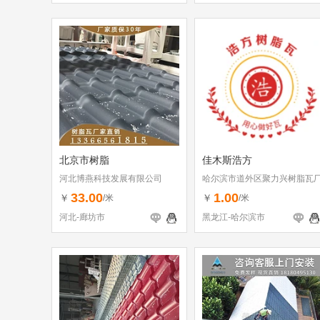
北京市树脂
佳木斯浩方
河北博燕科技发展有限公司
哈尔滨市道外区聚力兴树脂瓦
33.00
1.00
￥
￥
/米
/米
河北-廊坊市
黑龙江-哈尔滨市