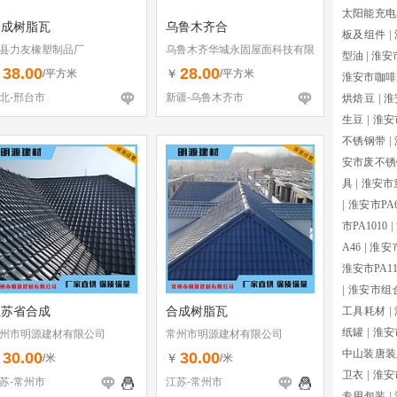
太阳能充电
合成树脂瓦
乌鲁木齐合
板及组件
|
县力友橡塑制品厂
乌鲁木齐华城永固屋面科技有限
型油
|
淮安
公司
38.00
28.00
￥
￥
/平方米
/平方米
淮安市咖啡
北-邢台市
新疆-乌鲁木齐市
烘焙豆
|
淮
生豆
|
淮安
不锈钢带
|
安市废不锈
具
|
淮安市
|
淮安市PA
市PA1010
|
A46
|
淮安市
淮安市PA1
|
淮安市组
江苏省合成
合成树脂瓦
工具耗材
|
纸罐
|
淮安
州市明源建材有限公司
常州市明源建材有限公司
中山装唐装
30.00
30.00
￥
￥
/米
/米
卫衣
|
淮安
苏-常州市
江苏-常州市
专用包装
|