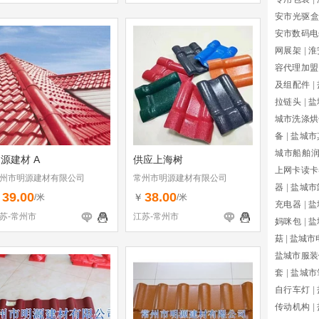
安市光驱盒
安市数码电
网展架
|
淮
容代理加盟
及组配件
|
拉链头
|
盐
城市洗涤烘
备
|
盐城市
城市船舶
源建材 A
供应上海树
上网卡读卡
州市明源建材有限公司
常州市明源建材有限公司
器
|
盐城市
39.00
38.00
￥
￥
/米
/米
充电器
|
盐
苏-常州市
江苏-常州市
妈咪包
|
盐
菇
|
盐城市
盐城市服装
套
|
盐城市
自行车灯
|
传动机构
|