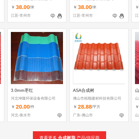
38.00
38.00
￥
￥
/米
/米
江苏-常州市
江苏-常州市
江
3.0mm枣红
ASA合成树
河北坤隆环保设备有限公司
佛山市栢顺建材科技有限公司
山
20.00
28.88
￥
￥
/件
/平方
河北-衡水市
广东-佛山市
山
查看更多
合成树脂
产品/供应商