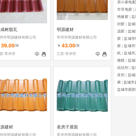
房小家电配
市导电胶
|
绝缘胶
|
盐
封胶
|
盐城
合成树脂瓦
明源建材
温胶
|
盐城
州市明源建材有限公司
常州市明源建材有限公司
胶
|
盐城市
39.00
43.00
￥
￥
/米
/米
胶
|
盐城市
机
|
盐城市
苏-常州市
江苏-常州市
镦模
|
盐城
抗结剂
|
盐
良剂
|
盐城
裤
|
盐城市
盐城市面部
明源建材
老房子屋面
州市明源建材有限公司
常州市明源建材有限公司