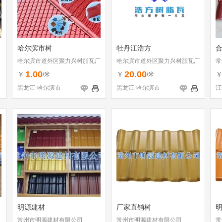
哈尔滨市树
牡丹江浩方
哈尔滨市道外区聚力兴树脂瓦厂
哈尔滨市道外区聚力兴树脂瓦厂
常
1.00
20.00
￥
￥
/米
/米
黑龙江-哈尔滨市
黑龙江-哈尔滨市
江
明源建材
厂家直销树
常州市明源建材有限公司
常州市明源建材有限公司
常