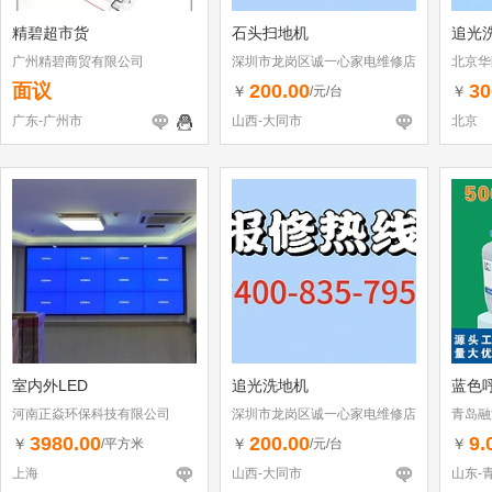
精碧超市货
石头扫地机
追光
广州精碧商贸有限公司
深圳市龙岗区诚一心家电维修店
北京华
（个体工商户）
面议
200.00
30
￥
￥
/元/台
广东-广州市
山西-大同市
北京
室内外LED
追光洗地机
蓝色
河南正焱环保科技有限公司
深圳市龙岗区诚一心家电维修店
青岛融
（个体工商户）
3980.00
200.00
9.
￥
￥
￥
/平方米
/元/台
上海
山西-大同市
山东-