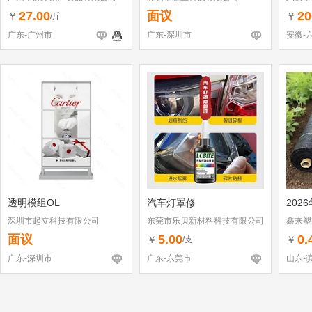
27.00
面议
20
￥
￥
/斤
广东-广州市
广东-深圳市
安徽-
透明模组OL
汽车灯罩修
202
深圳市起立科技有限公司
东莞市乐贝新材料科技有限公司
鑫来塑
面议
5.00
0.
￥
￥
/支
广东-深圳市
广东-东莞市
山东-