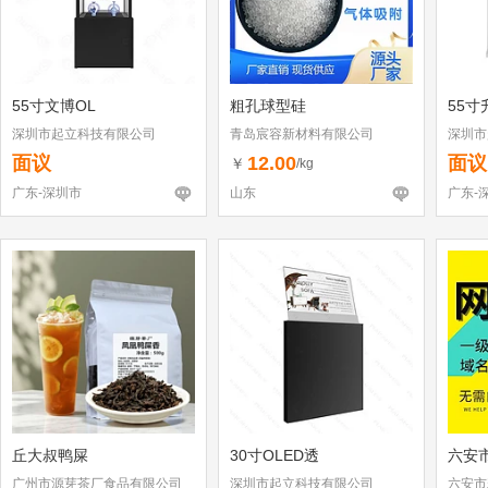
55寸文博OL
粗孔球型硅
55寸
深圳市起立科技有限公司
青岛宸容新材料有限公司
深圳市
面议
12.00
面议
￥
/kg
广东-深圳市
山东
广东-
丘大叔鸭屎
30寸OLED透
六安
广州市源芽茶厂食品有限公司
深圳市起立科技有限公司
六安市