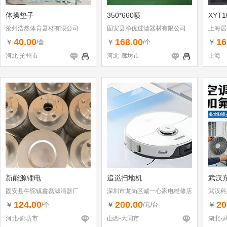
体操垫子
350*660喷
XYT
沧州浩然体育器材有限公司
固安县净优过滤器材有限公司
上海居
40.00
168.00
16
￥
￥
￥
/盒
/个
河北-沧州市
河北-廊坊市
上海
新能源锂电
追觅扫地机
武汉
固安县牛驼镇鑫磊滤清器厂
深圳市龙岗区诚一心家电维修店
武汉科
（个体工商户）
124.00
200.00
20
￥
￥
￥
/个
/元/台
河北-廊坊市
山西-大同市
湖北-