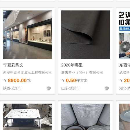
宁夏彩陶文
2026年哪里
东西
西安中泰博文展示工程有限公司
鑫来塑业（滨州）有限公司
武汉科
8900.00
0.50
20
￥
￥
￥
/米
/平方米
陕西-咸阳市
山东-滨州市
湖北-