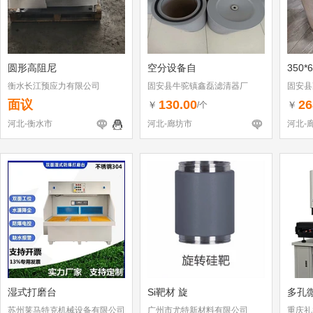
圆形高阻尼
空分设备自
350*
衡水长江预应力有限公司
固安县牛驼镇鑫磊滤清器厂
固安县
面议
130.00
26
￥
￥
/个
河北-衡水市
河北-廊坊市
河北-
湿式打磨台
Si靶材 旋
多孔
苏州莱马特克机械设备有限公司
广州市尤特新材料有限公司
重庆礼