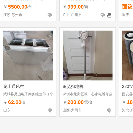
5500.00
999.00
面议
￥
￥
/台
/套
江苏-苏州市
广东-广州市
重庆
见山通风空
追觅扫地机
220*
武城县见山电子商务经营部（个
深圳市龙岗区诚一心家电维修店
固安县
体工商户）
（个体工商户）
62.00
200.00
18
￥
￥
￥
/台
/元/台
山东
山西-大同市
河北-