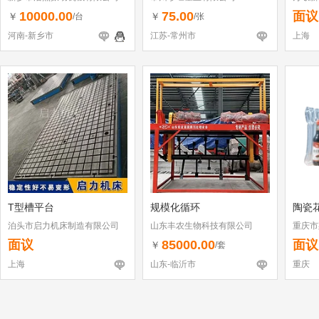
10000.00
75.00
面议
￥
￥
/台
/张
河南-新乡市
江苏-常州市
上海
T型槽平台
规模化循环
陶瓷
泊头市启力机床制造有限公司
山东丰农生物科技有限公司
重庆市
面议
85000.00
面议
￥
/套
上海
山东-临沂市
重庆