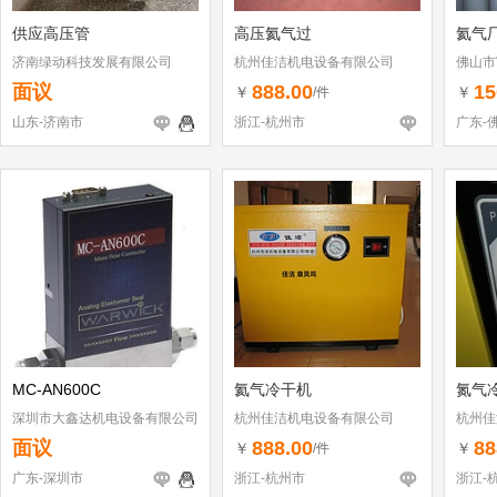
供应高压管
高压氦气过
氦气
济南绿动科技发展有限公司
杭州佳洁机电设备有限公司
佛山市
面议
888.00
15
￥
￥
/件
山东-济南市
浙江-杭州市
广东-
MC-AN600C
氦气冷干机
氮气
深圳市大鑫达机电设备有限公司
杭州佳洁机电设备有限公司
杭州佳
面议
888.00
88
￥
￥
/件
广东-深圳市
浙江-杭州市
浙江-