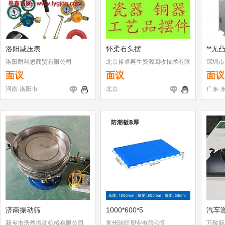
洛阳减压表
怀柔石头摆
**无
洛阳耐科思商贸有限公司
北京裕卓再生资源回收技术有限
深圳市
公司
东莞分
面议
面议
面议
河南-洛阳市
北京
广东-
济南振动筛
1000*600*5
汽车
新乡市浩然振动机械有限公司
常州珍旺塑业有限公司
万敬新