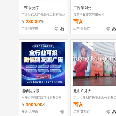
LED发光字
广告策划公
广西当代人广告装饰工程有限公
青岛中际传媒有限公司
司
280.00
面议
￥
/件
广西-南宁市
山东-青岛市
运动健身场
昆山户外大
六安市若愚网络科技有限公司
昆山市奥创广告策划装饰有限
司
3000.00
面议
￥
/个
安徽-六安市
江苏-苏州市