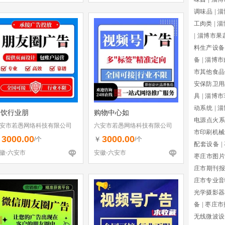
调味品
|
淄
工肉类
|
淄
|
淄博市果
料生产设备
备
|
淄博市
市其他食品
安保防卫用
具
|
淄博市
动系统
|
淄
餐饮行业朋
购物中心如
电源点火系
安市若愚网络科技有限公司
六安市若愚网络科技有限公司
市印刷机械
3000.00
3000.00
￥
￥
/个
/个
配套设备
|
徽-六安市
安徽-六安市
枣庄市图片
庄市期刊报
庄市专业音
光学摄影器
备
|
枣庄市
无线微波设