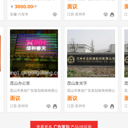
司
司
3000.00
面议
￥
/个
安徽-六安市
江苏-苏州市
江
昆山办公室
昆山发光字
昆山市奥创广告策划装饰有限公
昆山市奥创广告策划装饰有限公
昆
司
司
司
面议
面议
江苏-苏州市
江苏-苏州市
江
查看更多
广告策划
产品/供应商