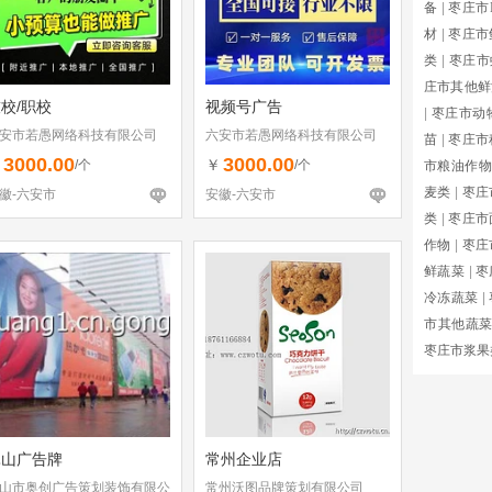
备
|
枣庄市
材
|
枣庄市
类
|
枣庄市
庄市其他鲜
校/职校
视频号广告
|
枣庄市动
安市若愚网络科技有限公司
六安市若愚网络科技有限公司
苗
|
枣庄市
3000.00
3000.00
￥
￥
/个
/个
市粮油作物
麦类
|
枣庄
徽-六安市
安徽-六安市
类
|
枣庄市
作物
|
枣庄
鲜蔬菜
|
枣
冷冻蔬菜
|
市其他蔬
枣庄市浆果
昆山广告牌
常州企业店
山市奥创广告策划装饰有限公
常州沃图品牌策划有限公司