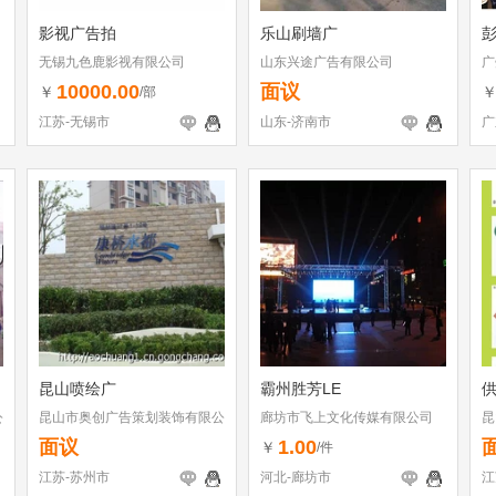
影视广告拍
乐山刷墙广
无锡九色鹿影视有限公司
山东兴途广告有限公司
广
10000.00
面议
￥
/部
江苏-无锡市
山东-济南市
广
昆山喷绘广
霸州胜芳LE
公
昆山市奥创广告策划装饰有限公
廊坊市飞上文化传媒有限公司
昆
司
司
面议
1.00
￥
/件
江苏-苏州市
河北-廊坊市
江