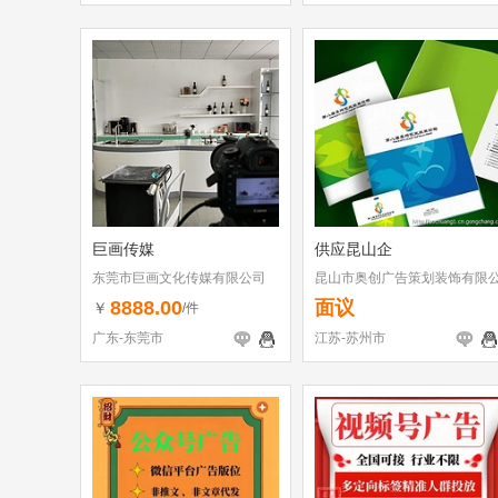
巨画传媒
供应昆山企
东莞市巨画文化传媒有限公司
昆山市奥创广告策划装饰有限
司
8888.00
面议
￥
/件
广东-东莞市
江苏-苏州市