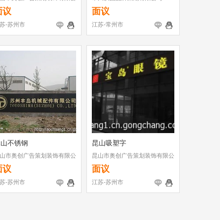
面议
面议
苏-苏州市
江苏-常州市
昆山不锈钢
昆山吸塑字
山市奥创广告策划装饰有限公
昆山市奥创广告策划装饰有限公
司
面议
面议
苏-苏州市
江苏-苏州市