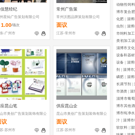
动物性饲料
彭佳慧经纪
常州广告策
博市复合肥
州星灿广告策划有限公司
常州沃图品牌策划有限公司
化肥
|
淄博
1.00
面议
￥
/场次
虫剂
|
淄博
东-广州市
江苏-常州市
市饲料加工
类初加工
淄博市文化
设备和器材
设备
|
淄博
剂
|
淄博市
磷肥
|
淄博
长调节剂
|
市酒类
|
淄
淄博市葡萄
供应昆山笔
供应昆山企
博市其他酒
博市纯净水
山市奥创广告策划装饰有限公
昆山市奥创广告策划装饰有限公
司
汁
|
淄博市
面议
面议
软饮料
|
淄
苏-苏州市
江苏-苏州市
味酱
|
淄博