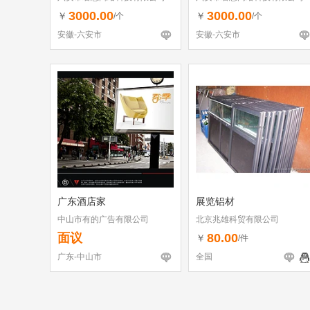
3000.00
3000.00
￥
￥
/个
/个
安徽-六安市
安徽-六安市
广东酒店家
展览铝材
中山市有的广告有限公司
北京兆雄科贸有限公司
面议
80.00
￥
/件
广东-中山市
全国