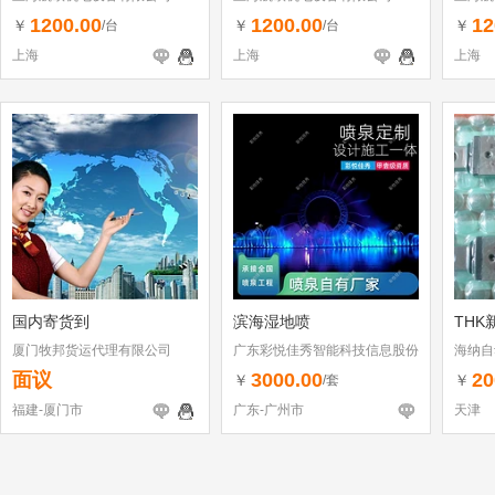
1200.00
1200.00
12
￥
￥
￥
/台
/台
上海
上海
上海
国内寄货到
滨海湿地喷
THK
厦门牧邦货运代理有限公司
广东彩悦佳秀智能科技信息股份
海纳自
有限公司
司
面议
3000.00
20
￥
￥
/套
福建-厦门市
广东-广州市
天津