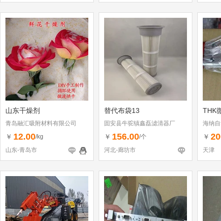
山东干燥剂
替代布袋13
THK
青岛融汇吸附材料有限公司
固安县牛驼镇鑫磊滤清器厂
海纳自
司
12.00
156.00
20
￥
￥
￥
/kg
/个
山东-青岛市
河北-廊坊市
天津