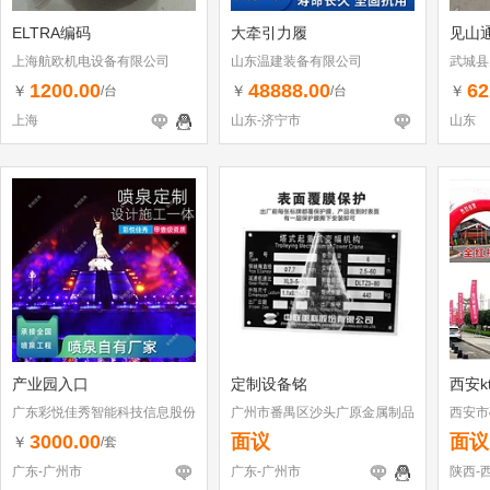
ELTRA编码
大牵引力履
见山
上海航欧机电设备有限公司
山东温建装备有限公司
武城县
体工商
1200.00
48888.00
62
￥
￥
￥
/台
/台
上海
山东-济宁市
山东
产业园入口
定制设备铭
西安k
广东彩悦佳秀智能科技信息股份
广州市番禺区沙头广原金属制品
西安市
有限公司
厂
3000.00
面议
面议
￥
/套
广东-广州市
广东-广州市
陕西-