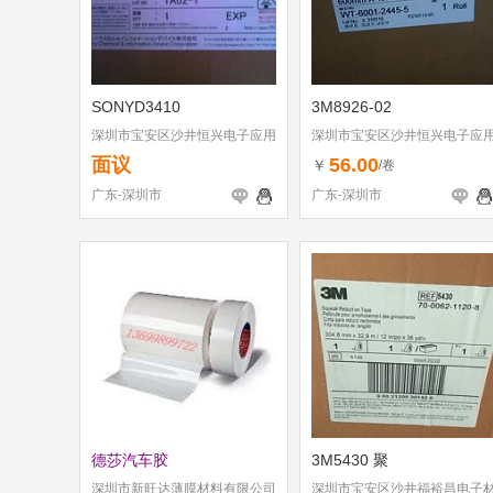
SONYD3410
3M8926-02
深圳市宝安区沙井恒兴电子应用
深圳市宝安区沙井恒兴电子应
材料行
材料行
面议
56.00
￥
/卷
广东-深圳市
广东-深圳市
德莎汽车胶
3M5430 聚
深圳市新旺达薄膜材料有限公司
深圳市宝安区沙井福裕昌电子