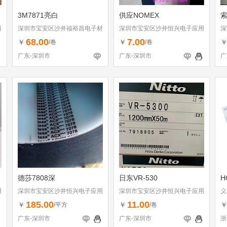
3M7871亮白
供应NOMEX
索
料
深圳市宝安区沙井福裕昌电子材
深圳市宝安区沙井恒兴电子应用
深
料行
材料行
材
68.00
7.00
￥
￥
/卷
/卷
广东-深圳市
广东-深圳市
广
德莎7808深
日东VR-530
H
用
深圳市宝安区沙井恒兴电子应用
深圳市宝安区沙井恒兴电子应用
义
材料行
材料行
185.00
11.00
￥
￥
/平方
/卷
广东-深圳市
广东-深圳市
浙