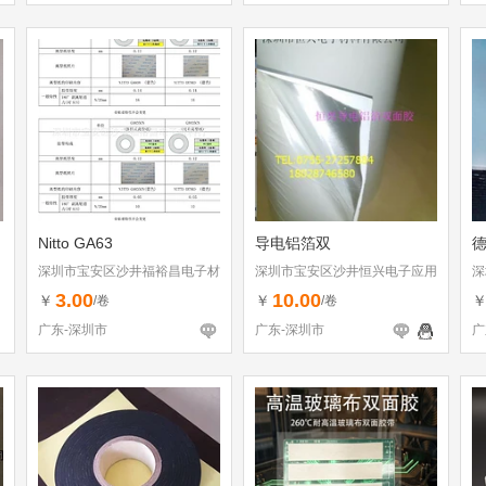
Nitto GA63
导电铝箔双
德
深圳市宝安区沙井福裕昌电子材
深圳市宝安区沙井恒兴电子应用
深
料行
材料行
材
3.00
10.00
￥
￥
/卷
/卷
广东-深圳市
广东-深圳市
广