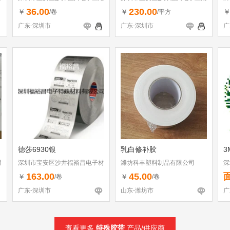
材料行
材料行
材
36.00
230.00
￥
￥
/卷
/平方
广东-深圳市
广东-深圳市
广
德莎6930银
乳白修补胶
3
用
深圳市宝安区沙井福裕昌电子材
潍坊科丰塑料制品有限公司
深
料行
163.00
45.00
￥
￥
/卷
/卷
广东-深圳市
山东-潍坊市
广
查看更多
特殊胶带
产品/供应商