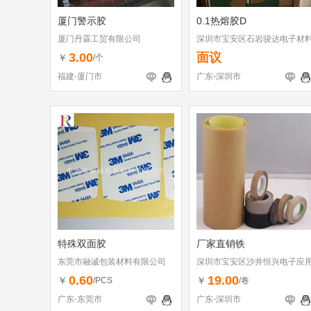
厦门警示胶
0.1热熔胶D
厦门丹霖工贸有限公司
深圳市宝安区石岩骏达电子材
商行
3.00
面议
￥
/个
福建-厦门市
广东-深圳市
特殊双面胶
厂家直销铁
东莞市融诚包装材料有限公司
深圳市宝安区沙井恒兴电子应
材料行
0.60
19.00
￥
￥
/PCS
/卷
广东-东莞市
广东-深圳市