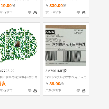
料行
19.00
330.00
￥
￥
/卷
/箱
东-深圳市
浙江-金华市
M7725-22
3M7961MP胶
圳市雅凡达科技材料有限公司
深圳市宝安区沙井恒兴电子应用
材料行
面议
39.00
￥
/卷
东-深圳市
广东-深圳市