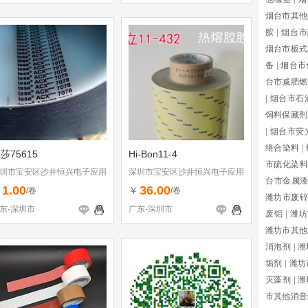
烟台市其他
胺
|
烟台市
烟台市板式
备
|
烟台市
台市减肥燃
|
烟台市石
饲料保藏剂
|
烟台市荧
络合染料
|
莎75615
Hi-Bon11-4
市硫化染料
圳市宝安区沙井恒兴电子应用
深圳市宝安区沙井恒兴电子应用
台市金属
料行
材料行
1.00
36.00
￥
￥
/卷
/卷
潍坊市废锌
东-深圳市
广东-深圳市
废铝
|
潍坊
潍坊市其他
消泡剂
|
潍
垢剂
|
潍坊
灭藻剂
|
潍
市其他消音