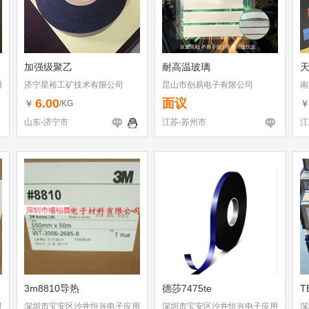
加强级聚乙
耐高温玻璃
用
济宁星裕工矿技术有限公司
昆山市创易电子有限公司
南
6.00
面议
￥
/KG
山东-济宁市
江苏-苏州市
江
3m8810导热
德莎7475te
T
材
深圳市宝安区沙井恒兴电子应用
深圳市宝安区沙井恒兴电子应用
深