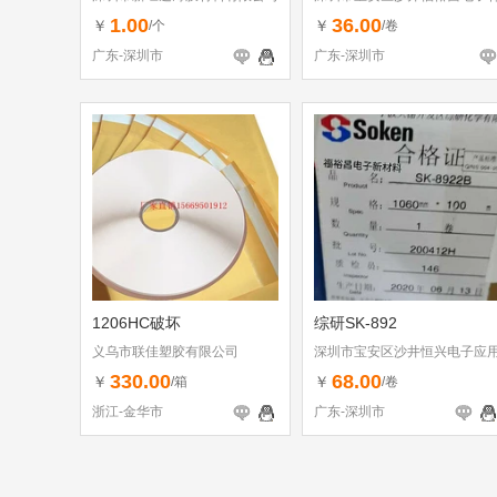
料行
1.00
36.00
￥
￥
/个
/卷
广东-深圳市
广东-深圳市
1206HC破坏
综研SK-892
义乌市联佳塑胶有限公司
深圳市宝安区沙井恒兴电子应
材料行
330.00
68.00
￥
￥
/箱
/卷
浙江-金华市
广东-深圳市