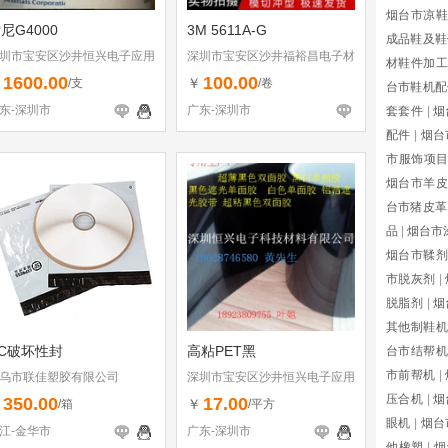
烟台市凉鞋
尼G4000
3M 5611A-G
成品鞋及鞋
圳市宝安区沙井恒兴电子应用
深圳市宝安区沙井福裕昌电子材
材鞋件加工
料行
料行
1600.00
100.00
￥
￥
/支
/卷
台市鞋机配
东-深圳市
广东-深圳市
套套件
|
烟
配件
|
烟台
市服饰项
烟台市羊皮
台市猪皮革
品
|
烟台市
烟台市鞣剂
市脱灰剂
|
脱脂剂
|
烟
其他制鞋机
C破坏性封
高粘PET黑
台市结帮机
市前帮机
|
乌市联佳塑胶有限公司
深圳市宝安区沙井恒兴电子应用
材料行
压合机
|
烟
350.00
17.00
￥
￥
/箱
/平方
眼机
|
烟台
江-金华市
广东-深圳市
他橡塑
|
烟