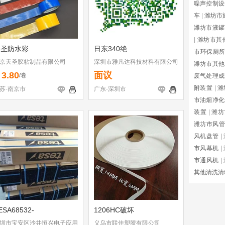
噪声控制设
车
|
潍坊市
潍坊市液罐
|
潍坊市其
天圣防水彩
日东340绝
市环保厕
京天圣胶粘制品有限公司
深圳市雅凡达科技材料有限公司
潍坊市其他
3.80
面议
￥
/卷
废气处理成
附装置
|
潍
苏-南京市
广东-深圳市
市油烟净化
装置
|
潍坊
潍坊市风管
风机盘管
|
市风幕机
|
市通风机
|
其他清洗清
ESA68532-
1206HC破坏
圳市宝安区沙井恒兴电子应用
义乌市联佳塑胶有限公司