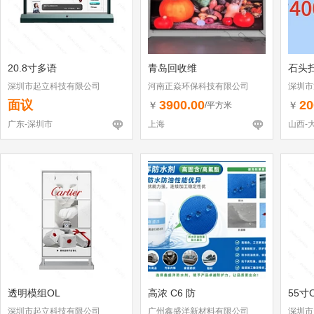
20.8寸多语
青岛回收维
石头
深圳市起立科技有限公司
河南正焱环保科技有限公司
深圳市
（个体
面议
3900.00
20
￥
￥
/平方米
广东-深圳市
上海
山西-
透明模组OL
高浓 C6 防
55寸
深圳市起立科技有限公司
广州鑫盛洋新材料有限公司
深圳市