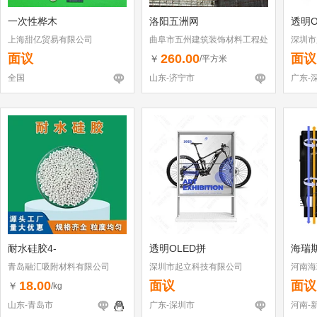
一次性桦木
洛阳五洲网
透明O
上海甜亿贸易有限公司
曲阜市五州建筑装饰材料工程处
深圳市
面议
260.00
面议
￥
/平方米
全国
山东-济宁市
广东-
耐水硅胶4-
透明OLED拼
海瑞
青岛融汇吸附材料有限公司
深圳市起立科技有限公司
河南海
18.00
面议
面议
￥
/kg
山东-青岛市
广东-深圳市
河南-