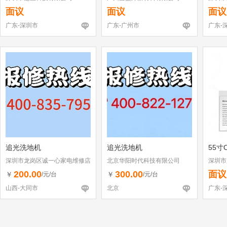
面议
面议
面议
广东-深圳市
广东-广州市
广东-
追光洗地机
追光洗地机
55寸
深圳市龙岗区诚一心家电维修店
北京华阳时代科技有限公司
深圳市
（个体工商户）
200.00
300.00
面议
￥
￥
/元/台
/元/台
山西-大同市
北京
广东-