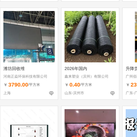
潍坊回收维
2026年国内
升降
河南正焱环保科技有限公司
鑫来塑业（滨州）有限公司
广州佰
3790.00
0.40
23
￥
￥
￥
/平方米
/平方米
上海
山东-滨州市
广东-