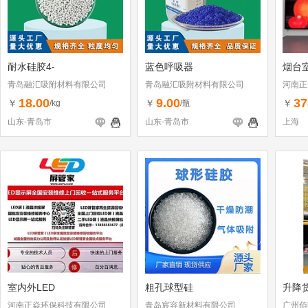
耐水硅胶4-
蓝色呼吸器
烟台
青岛融汇吸附材料有限公司
青岛融汇吸附材料有限公司
河南正
18.00
9.00
37
￥
￥
￥
/kg
/瓶
山东-青岛市
山东-青岛市
上海
室内外LED
粗孔球型硅
升降
河南正焱环保科技有限公司
青岛宸容新材料有限公司
广州佰