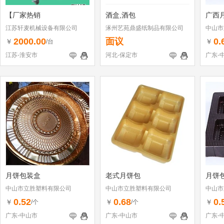
【厂家热销
酒盒,酒包
广西
江苏轩麦机械设备有限公司
涿州艺苑鼎盛纸制品有限公司
中山市
2000.00
面议
0.
￥
￥
/台
江苏-淮安市
河北-保定市
广东-
月饼包装盒
老式月饼包
月饼
中山市立胜塑料有限公司
中山市立胜塑料有限公司
中山市
0.52
0.68
0.
￥
￥
￥
/个
/个
广东-中山市
广东-中山市
广东-