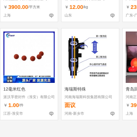
3900.00
12.00
23
￥
￥
￥
/平方米
/kg
上海
山东
广东-
12毫米红色
海瑞斯特殊
青岛
派沃孚密封件（淮安）有限公司
河南海瑞斯科技集团有限公司
河南正
1.00
面议
39
￥
￥
/件
江苏-淮安市
河南-新乡市
上海