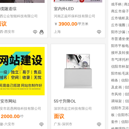
戏手柄
|
商
电缆隧道综
室内外LED
商丘市扇子
西公众智能科技有限公司
河南正焱环保科技有限公司
丘市镜柜及
面议
3900.00
￥
/平方米
丘市项圈
|
西-西安市
上海
阳市沙漏
|
市普通坐便
阳市平板电
接环及转接
市气球托
信阳市杯架
阳市粘毛滚
棉条
|
信阳
及皮画
|
信
市风铃
|
信
六安市网站
55寸升降OL
调味架
|
信
信阳市卫浴
安市若愚网络科技有限公司
深圳市起立科技有限公司
板
|
信阳市
2000.00
面议
￥
/个
套件
|
信阳
徽-六安市
广东-深圳市
他整理防