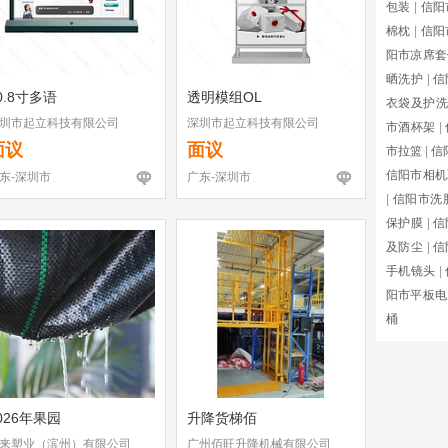
包装
|
信阳
棉枕
|
信阳
阳市凉席套
晒洗护
|
信
0.8寸多语
透明模组OL
衣袋及护洗
圳市起立科技有限公司
深圳市起立科技有限公司
市酒杯架
|
面议
面议
市拉篮
|
信
信阳市相机
东-深圳市
广东-深圳市
|
信阳市洗
保护膜
|
信
及防尘
|
信
手机镜头
|
阳市平板电
桶
026年果园
升降货梯佰
来塑业（滨州）有限公司
广州佰旺升降机械有限公司