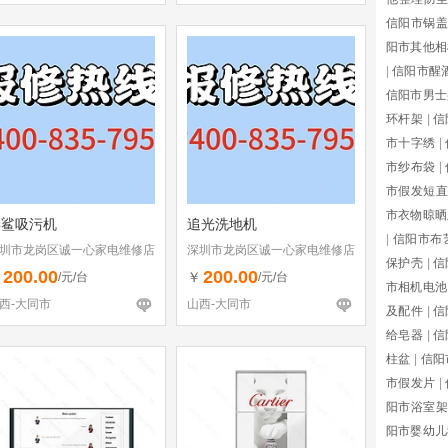
信阳市锅盖
阳市其他相
|
信阳市醒
信阳市男士
环杆架
|
信
市十字绣
|
市纱布袋
|
市假发短直
市衣物晾晒
彩鲨吸污机
追光洗地机
|
信阳市布
圳市龙岗区诚一心家电维修店
深圳市龙岗区诚一心家电维修店
保护壳
|
信
个体工商户）
（个体工商户）
200.00
200.00
￥
￥
/元/台
/元/台
市相机电池
西-大同市
山西-大同市
及配件
|
信
给皂器
|
信
柱盆
|
信阳
市假发片
|
阳市浴室架
阳市婴幼儿