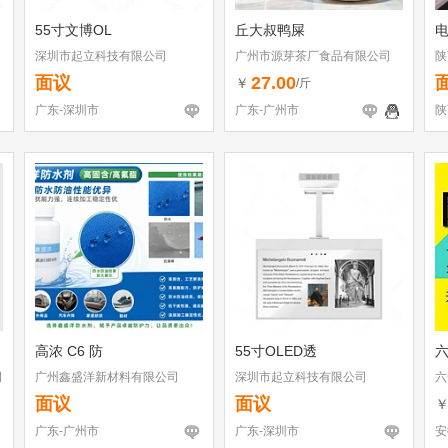
55寸文博OL
丘大叔鸭屎
深圳市起立科技有限公司
广州市源芽茶厂食品有限公司
陕
面议
27.00
￥
/斤
广东-深圳市
广东-广州市
陕
高浓 C6 防
55寸OLED透
司
广州鑫盛洋新材料有限公司
深圳市起立科技有限公司
六
面议
面议
广东-广州市
广东-深圳市
安