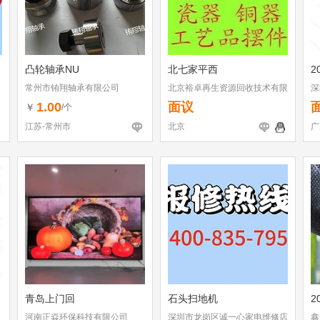
凸轮轴承NU
北七家平西
2
常州市铕翔轴承有限公司
北京裕卓再生资源回收技术有限
深
公司
1.00
面议
￥
/个
江苏-常州市
北京
广
青岛上门回
石头扫地机
2
河南正焱环保科技有限公司
深圳市龙岗区诚一心家电维修店
鑫