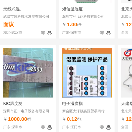
无线式温、
短信温湿度
北京
武汉市盛科技术发展有限公司
深圳市利飞达科技有限公司
北京天
面议
1.00
12
￥
￥
/件
湖北-武汉市
广东-深圳市
全国
KIC温度测
电子湿度指
天建
深圳市正一电子设备有限公司
新会区大泽镇惠源贸易商行
北京天
1000.00
0.12
12
￥
￥
￥
/件
/张
广东-深圳市
广东-江门市
全国