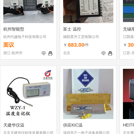
杭州智能型
富士 温控
无锡
杭州代越电子科技有限公司
揭阳昱升工贸有限公司
江阴鼎
面议
683.00
30
￥
￥
/件
浙江-杭州市
北京
江苏-
天建华仪温
供应KIC温
HEIT
北京天建华仪科技发展有限公司
深圳市正一电子设备有限公司
北京博