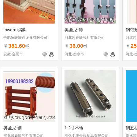
Inwarm踢脚
奥圣尼 铸
钢铝
合肥恒暖暖通设备有限公司
河北超春暖气片有限公司
河北超
381.60
36.00
25
￥
￥
￥
/根
/件
安徽-合肥市
河北-衡水市
河北-
奥圣尼 钢
1.2寸不锈
钢五
河北超春暖气片有限公司
奉化中正金属制品有限公司
衡水恒