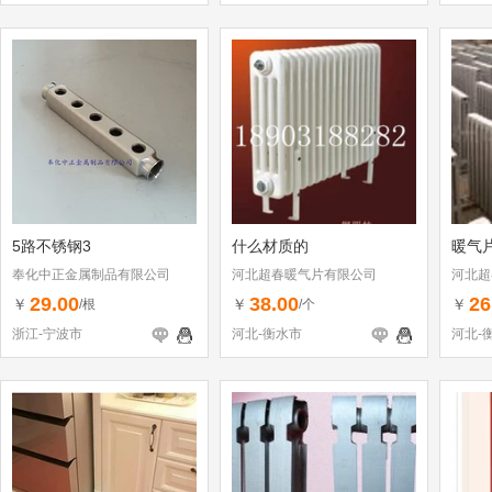
5路不锈钢3
什么材质的
暖气
奉化中正金属制品有限公司
河北超春暖气片有限公司
河北超
29.00
38.00
26
￥
￥
￥
/根
/个
浙江-宁波市
河北-衡水市
河北-