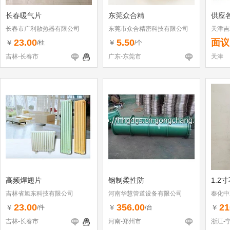
长春暖气片
东莞众合精
供应
长春市广利散热器有限公司
东莞市众合精密科技有限公司
天津吉
23.00
5.50
面议
￥
￥
/柱
/个
吉林-长春市
广东-东莞市
天津
高频焊翅片
钢制柔性防
1.2
吉林省旭东科技有限公司
河南华慧管道设备有限公司
奉化中
23.00
356.00
21
￥
￥
￥
/件
/台
吉林-长春市
河南-郑州市
浙江-