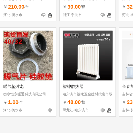
210.00
30.00
32
￥
￥
￥
/台
/根
河北-衡水市
浙江-宁波市
河北-
暖气垫片老
智绅散热器
长春
衡水恒永暖通科技有限公司
哈尔滨市禧龙五金建材批发市场
吉林省
智绅水暖经销处
1.00
48.00
23
￥
￥
￥
/个
/柱
河北-衡水市
黑龙江-哈尔滨市
吉林-