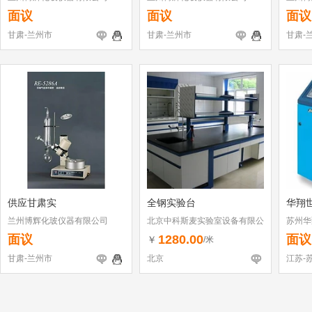
面议
面议
面议
甘肃-兰州市
甘肃-兰州市
甘肃-
供应甘肃实
全钢实验台
华翔世
兰州博辉化玻仪器有限公司
北京中科斯麦实验室设备有限公
苏州华
司
面议
1280.00
面议
￥
/米
甘肃-兰州市
北京
江苏-