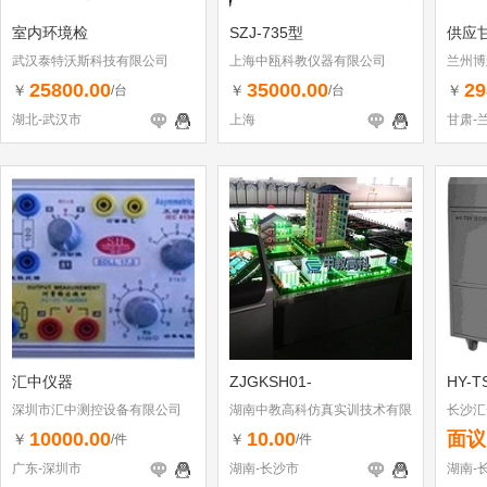
室内环境检
SZJ-735型
供应
武汉泰特沃斯科技有限公司
上海中瓯科教仪器有限公司
兰州博
25800.00
35000.00
29
￥
￥
￥
/台
/台
湖北-武汉市
上海
甘肃-
汇中仪器
ZJGKSH01-
HY-
深圳市汇中测控设备有限公司
湖南中教高科仿真实训技术有限
长沙汇
公司
10000.00
10.00
面议
￥
￥
/件
/件
广东-深圳市
湖南-长沙市
湖南-