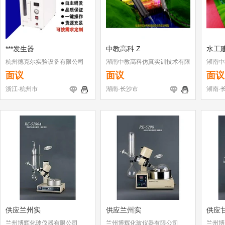
***发生器
中教高科 Z
水工
杭州德克尔实验设备有限公司
湖南中教高科仿真实训技术有限
湖南中
公司
公司
面议
面议
面议
浙江-杭州市
湖南-长沙市
湖南-
供应兰州实
供应兰州实
供应
兰州博辉化玻仪器有限公司
兰州博辉化玻仪器有限公司
兰州博