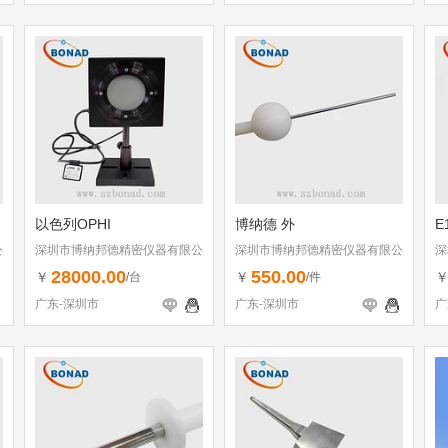
以色列OPHI
博纳德 外
E
公
深圳市博纳邦德精密仪器有限公
深圳市博纳邦德精密仪器有限公
深
司
司
司
28000.00
550.00
￥
￥
/台
/件
广东-深圳市
广东-深圳市
广