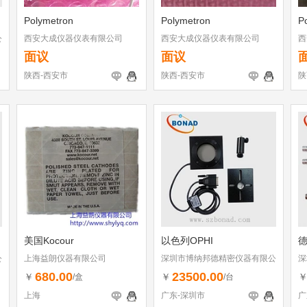
Polymetron
Polymetron
P
公
西安大成仪器仪表有限公司
西安大成仪器仪表有限公司
西
面议
面议
陕西-西安市
陕西-西安市
陕
美国Kocour
以色列OPHI
德
公
上海益朗仪器有限公司
深圳市博纳邦德精密仪器有限公
深
司
司
680.00
23500.00
￥
￥
/盒
/台
上海
广东-深圳市
广