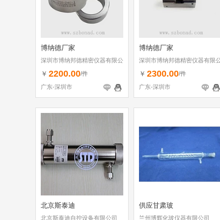
博纳德厂家
博纳德厂家
深圳市博纳邦德精密仪器有限公
深圳市博纳邦德精密仪器有限
司
司
2200.00
2300.00
￥
￥
/件
/件
广东-深圳市
广东-深圳市
北京斯泰迪
供应甘肃玻
北京斯泰迪自控设备有限公司
兰州博辉化玻仪器有限公司