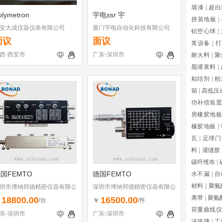
墙漆
|
超白
olymetron
宇电ssr 宇
拼装地板
|
安大成仪器仪表有限公司
厦门宇电自动化科技有限公司
铝空心球
|
面议
面议
浆设备
|
打
西-西安市
广东-深圳市
耐火料
|
聚
脂灌浆料
|
粘结剂
|
粉
箱
|
高低压
功补偿装置
房橡胶地板
橡胶地板
|
瓦
|
足球门
料
|
灌缝胶
碳纤维布
|
国FEMTO
德国FEMTO
水不漏
|
自
材料
|
聚氨
圳市博纳邦德精密仪器有限公
深圳市博纳邦德精密仪器有限公
司
离带
|
聚氨
18800.00
16500.00
￥
￥
/台
/件
荷重曲线仪
东-深圳市
广东-深圳市
沫玻璃
|
工