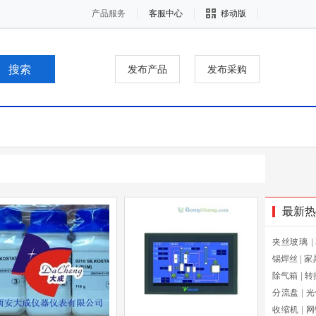
产品服务
客服中心
移动版
发布产品
发布采购
最新热
夹丝玻璃
|
锡焊丝
|
家
除气箱
|
转
分流盘
|
光
收缩机
|
网