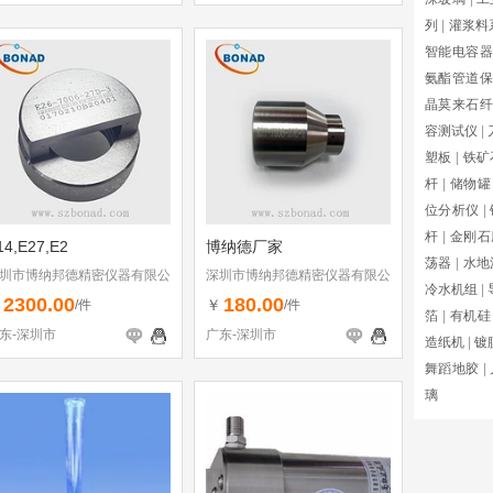
列
|
灌浆料
智能电容器
氨酯管道保
晶莫来石纤
容测试仪
|
塑板
|
铁矿
杆
|
储物罐
位分析仪
|
杆
|
金刚石
14,E27,E2
博纳德厂家
荡器
|
水地
圳市博纳邦德精密仪器有限公
深圳市博纳邦德精密仪器有限公
冷水机组
|
司
2300.00
180.00
￥
￥
/件
/件
箔
|
有机硅
东-深圳市
广东-深圳市
造纸机
|
镀
舞蹈地胶
|
璃