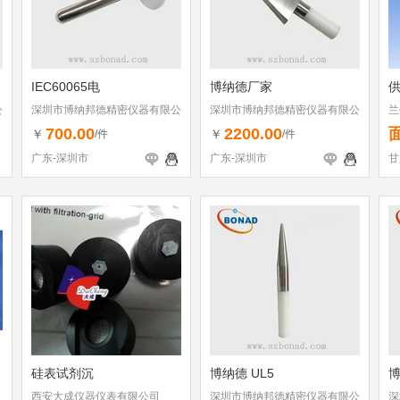
IEC60065电
博纳德厂家
公
深圳市博纳邦德精密仪器有限公
深圳市博纳邦德精密仪器有限公
兰
司
司
700.00
2200.00
￥
￥
/件
/件
广东-深圳市
广东-深圳市
甘
硅表试剂沉
博纳德 UL5
博
西安大成仪器仪表有限公司
深圳市博纳邦德精密仪器有限公
深