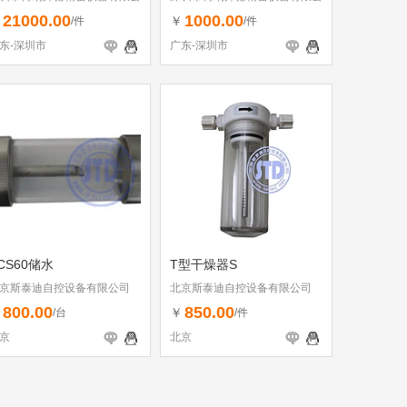
司
21000.00
1000.00
￥
￥
/件
/件
东-深圳市
广东-深圳市
CS60储水
T型干燥器S
京斯泰迪自控设备有限公司
北京斯泰迪自控设备有限公司
800.00
850.00
￥
￥
/台
/件
京
北京