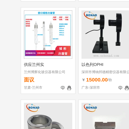
供应兰州实
以色列OPHI
兰州博辉化玻仪器有限公司
深圳市博纳邦德精密仪器有限
司
面议
15000.00
￥
/台
甘肃-兰州市
广东-深圳市