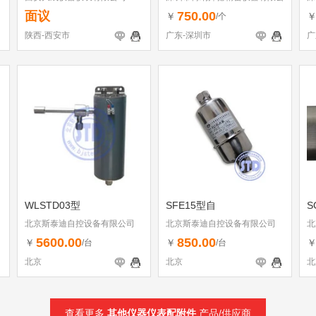
司
司
面议
750.00
￥
/个
陕西-西安市
广东-深圳市
广
WLSTD03型
SFE15型自
S
北京斯泰迪自控设备有限公司
北京斯泰迪自控设备有限公司
北
5600.00
850.00
￥
￥
/台
/台
北京
北京
北
查看更多
其他仪器仪表配附件
产品/供应商