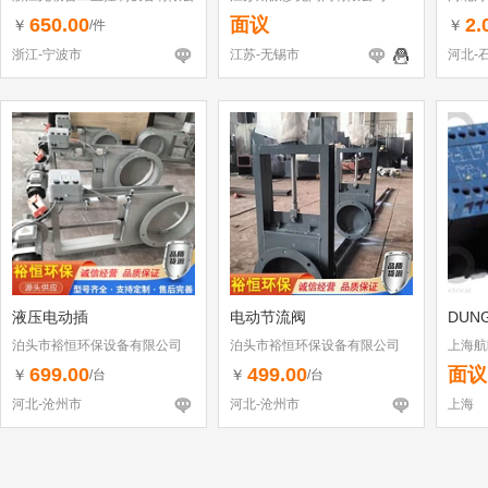
司
650.00
面议
2.
￥
￥
/件
浙江-宁波市
江苏-无锡市
河北-
液压电动插
电动节流阀
DUN
泊头市裕恒环保设备有限公司
泊头市裕恒环保设备有限公司
上海航
699.00
499.00
面议
￥
￥
/台
/台
河北-沧州市
河北-沧州市
上海