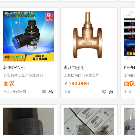
韩国DANHI
湛江市船用
KEP
长安韩荣五金产品经营部
上海松南阀门有限公司
上海航
面议
190.00
面议
￥
/只
河北-石家庄市
上海
上海