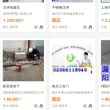
洁净地漏无
不锈钢洁净
上海中
温州田野阀门有限公司
温州市万林机械有限公司
上海中
150.00
面议
3.
￥
￥
/件
浙江-温州市
浙江-温州市
上海
家里厨房下
南京江东门
绵阳
绵阳康盛管道工程有限责任公司
南京市浦口区好邻居家政服务中
绵阳康
心
80.00
面议
80
￥
￥
/个
四川-绵阳市
江苏-南京市
四川-