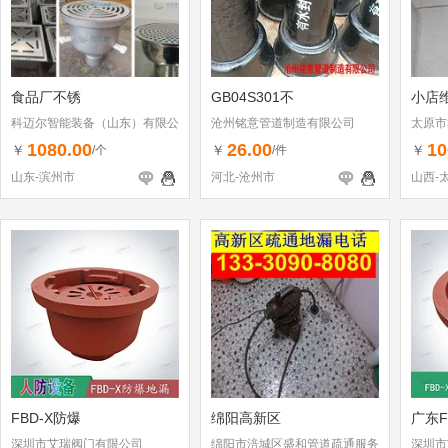
食品厂不锈
GB04S301不
小店
科迈尔智能装备（山东）有限公
沧州铭意管道制造有限公司
太原市
司
1080.00
26.00
10
￥
￥
￥
/个
/件
山东-滨州市
河北-沧州市
山西-
FBD-X防爆
绵阳高新区
广东F
深圳市艾瑞阀门有限公司
绵阳市涪城区盛和管道疏通服务
深圳市