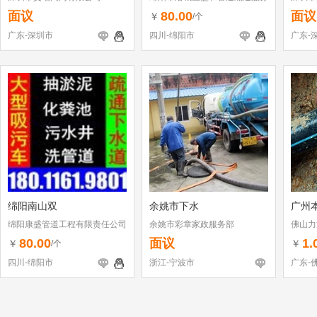
部
面议
80.00
面议
￥
/个
广东-深圳市
四川-绵阳市
广东-
绵阳南山双
余姚市下水
广州
绵阳康盛管道工程有限责任公司
余姚市彩章家政服务部
佛山力
80.00
面议
1.
￥
￥
/个
四川-绵阳市
浙江-宁波市
广东-