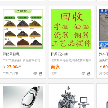
鲜奶茶轻乳
怀柔石头摆
汽车
广州市源芽茶厂食品有限公司
北京裕卓再生资源回收技术有限
泊头市
公司
27.00
面议
69
￥
￥
/斤
广东-广州市
北京
河北-