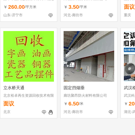
260.00
3.50
面议
￥
￥
/平方米
/平米
山东-济宁市
河北-廊坊市
重庆
立水桥天通
固定挡烟垂
武汉
北京裕卓再生资源回收技术有限
廊坊聚昂防火材料有限公司
武汉科
公司
面议
6.50
20
￥
￥
/米
北京
河北-廊坊市
湖北-