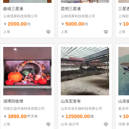
曲靖三星液
昆明三星液
三星透
云南强屏科技有限公司
云南强屏科技有限公司
上海彩
2000.00
5000.00
10
￥
￥
￥
/台
/台
上海
上海
上海
淄博回收维
山东宏发有
山东
河南正焱环保科技有限公司
山东丰农生物科技有限公司
新乡市
3890.00
125000.00
10
￥
￥
￥
/平方米
/套
上海
山东-临沂市
河南-