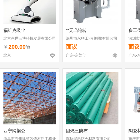
福维克吸尘
**无凸轮转
多工
北京创世云博科技发展有限公司
深圳市永联工业(集团)有限公司
深圳市
东莞分公司
东莞分
200.00
面议
面议
￥
/台
北京
广东-东莞市
广东-
西宁网架公
阻燃三防布
陶瓷
曲阜市五州建筑装饰材料工程处
廊坊聚昂防火材料有限公司
重庆市