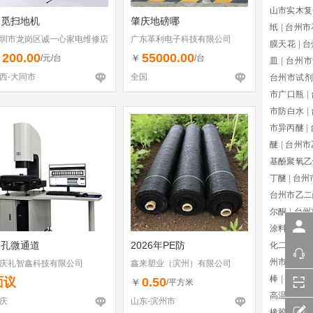
山市实木复
追觅扫地机
肇庆地磅哪
纸
|
台州市
圳市龙岗区诚一心家电维修店
广东革利电子科技有限公司
膜天花
|
台
个体工商户）
200.00
55000.00
￥
￥
/元/台
/台
皿
|
台州市
西-大同市
全国
台州市试剂
市广口瓶
|
市防白水
|
市异丙醚
|
醚
|
台州市
基酚聚氧乙
丁醚
|
台州
台州市乙二
尔酮
|
台州
涂料
|
台州
多孔微通道
2026年PE防
化二锑
|
台
州市塑胶零
庆礼智鑫科技有限公司
鑫来塑业（滨州）有限公司
棒
|
台州市
面议
0.50
￥
/平方米
高温涂料
|
庆
山东-滨州市
橡胶油墨
|