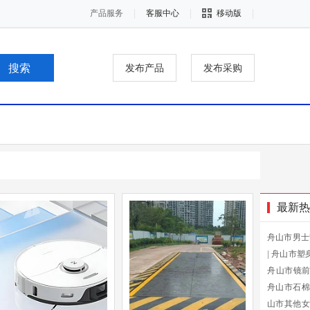
产品服务
客服中心
移动版
发布产品
发布采购
最新热
舟山市男士
|
舟山市塑
舟山市镜
舟山市石棉
山市其他女