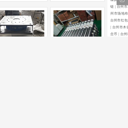
链
|
台州市
州市场地
台州市红包
|
台州市木
念币
|
台州
画
|
台州市
州市餐具套
|
台州市马
州市搓衣板
圆形高阻尼
2026年防草
|
台州市晾
水长江预应力有限公司
鑫来塑业（滨州）有限公司
温计
|
台州
面议
0.50
￥
/平方米
箱
|
台州市
北-衡水市
山东-滨州市
包袋盒
|
台
器箱包
|
台
用包
|
台州
包
|
台州市
台州市护照
切割机
|
台