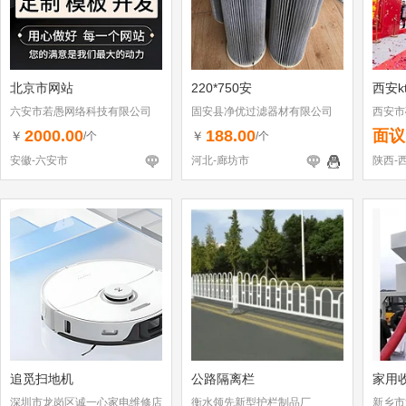
北京市网站
220*750安
西安k
六安市若愚网络科技有限公司
固安县净优过滤器材有限公司
西安市
2000.00
188.00
面议
￥
￥
/个
/个
安徽-六安市
河北-廊坊市
陕西-
追觅扫地机
公路隔离栏
家用
深圳市龙岗区诚一心家电维修店
衡水领先新型护栏制品厂
新乡市