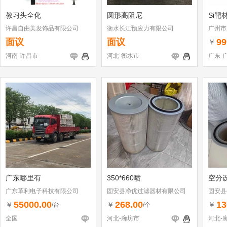
教习头全化
圆形高阻尼
Si靶
许昌自由美发饰品有限公司
衡水长江预应力有限公司
广州市
面议
面议
99
￥
河南-许昌市
河北-衡水市
广东-
广东哪里有
350*660喷
空分
广东革利电子科技有限公司
固安县净优过滤器材有限公司
固安县
55000.00
268.00
13
￥
￥
￥
/台
/个
全国
河北-廊坊市
河北-