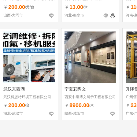
（个体工商户）
200.00
13.00
11
￥
￥
￥
/元/台
/米
山西-大同市
河北-衡水市
河南-
武汉东西湖
宁夏彩陶文
升降
武汉科恩特环境工程有限公司
西安中泰博文展示工程有限公司
广州佰
200.00
8900.00
23
￥
￥
￥
/台
/米
湖北-武汉市
陕西-咸阳市
广东-