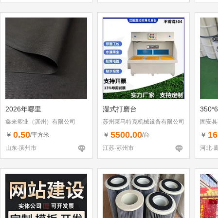
2026年哪里
湿式打磨台
350*
鑫来塑业（滨州）有限公司
苏州莱马特克机械设备有限公司
固安县
0.50
5500.00
16
￥
￥
￥
/平方米
/台
山东-滨州市
江苏-苏州市
河北-