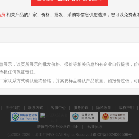
码员
相关产品的厂家、价格、批发、采购等信息供您选择，您可以免费查
息展示，该页所展示的批发价格、报价等相关信息均有企业自行提供，价
承担任何保证责任。
厂家联系方式确认最终价格，并索要样品确认产品质量。如报价过低，可
|
关于我们
|
联系方式
|
客服中心
|
服务协议
|
隐私政策
|
版权声明
|
增值电信业务经营许可证
|
营业执照
(c)2008-2026 世界工厂网V3.6 All Rights Reserved
豫ICP备2024066506号