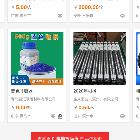
5.00
2000.00
￥
￥
/支
/个
广东-东莞市
安徽-六安市
山
蓝色呼吸器
2026年柑橘
青岛融汇吸附材料有限公司
鑫来塑业（滨州）有限公司
青
9.00
0.50
￥
￥
/瓶
/米
山东-青岛市
山东-滨州市
山
查看更多
电脑放码员
产品/供应商