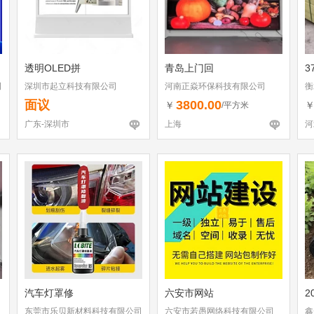
透明OLED拼
青岛上门回
3
司
深圳市起立科技有限公司
河南正焱环保科技有限公司
衡
面议
3800.00
￥
/平方米
广东-深圳市
上海
河
汽车灯罩修
六安市网站
2
东莞市乐贝新材料科技有限公司
六安市若愚网络科技有限公司
鑫