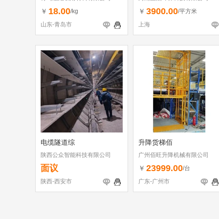
18.00
3900.00
￥
￥
/kg
/平方米
山东-青岛市
上海
电缆隧道综
升降货梯佰
陕西公众智能科技有限公司
广州佰旺升降机械有限公司
面议
23999.00
￥
/台
陕西-西安市
广东-广州市