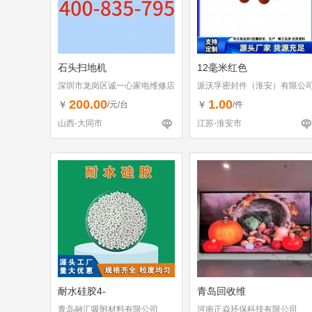
石头扫地机
12毫米红色
深圳市龙岗区诚一心家电维修店
派沃孚密封件（淮安）有限公
（个体工商户）
200.00
1.00
￥
￥
/元/台
/件
山西-大同市
江苏-淮安市
耐水硅胶4-
青岛回收维
青岛融汇吸附材料有限公司
河南正焱环保科技有限公司