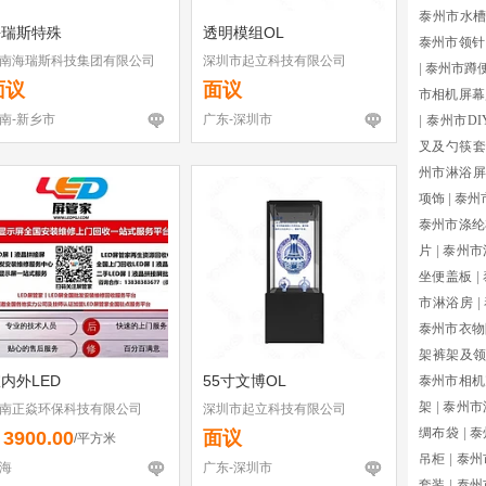
泰州市水
海瑞斯特殊
透明模组OL
泰州市领针
南海瑞斯科技集团有限公司
深圳市起立科技有限公司
|
泰州市蹲
面议
面议
市相机屏幕
南-新乡市
广东-深圳市
|
泰州市D
叉及勺筷套
州市淋浴屏
项饰
|
泰州
泰州市涤纶
片
|
泰州市
坐便盖板
|
市淋浴房
|
泰州市衣物
架裤架及
内外LED
55寸文博OL
泰州市相机
架
|
泰州市
南正焱环保科技有限公司
深圳市起立科技有限公司
绸布袋
|
泰
3900.00
面议
￥
/平方米
吊柜
|
泰州
海
广东-深圳市
套装
|
泰州