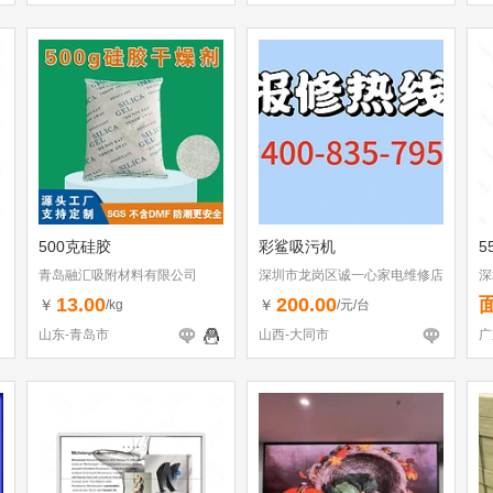
500克硅胶
彩鲨吸污机
5
青岛融汇吸附材料有限公司
深圳市龙岗区诚一心家电维修店
深
（个体工商户）
13.00
200.00
￥
￥
/kg
/元/台
山东-青岛市
山西-大同市
广