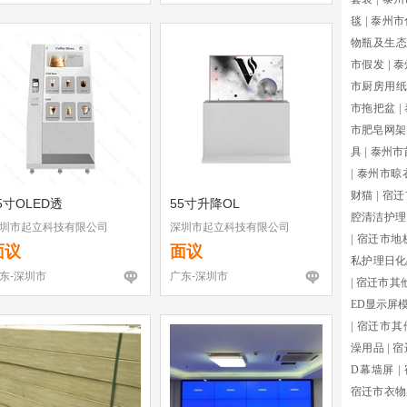
毯
|
泰州市
物瓶及生态
市假发
|
泰
市厨房用纸
市拖把盆
|
市肥皂网架
具
|
泰州市
|
泰州市晾
财猫
|
宿迁
5寸OLED透
55寸升降OL
腔清洁护理
圳市起立科技有限公司
深圳市起立科技有限公司
|
宿迁市地
面议
面议
私护理日化
东-深圳市
广东-深圳市
|
宿迁市其
ED显示屏
|
宿迁市其
澡用品
|
宿
D幕墙屏
|
宿迁市衣物