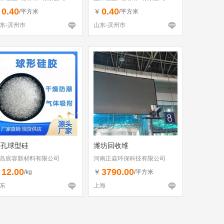
0.40
0.40
￥
￥
/平方米
/平方米
东-滨州市
山东-滨州市
粗孔球型硅
潍坊回收维
岛宸容新材料有限公司
河南正焱环保科技有限公司
12.00
3790.00
￥
￥
/kg
/平方米
东
上海