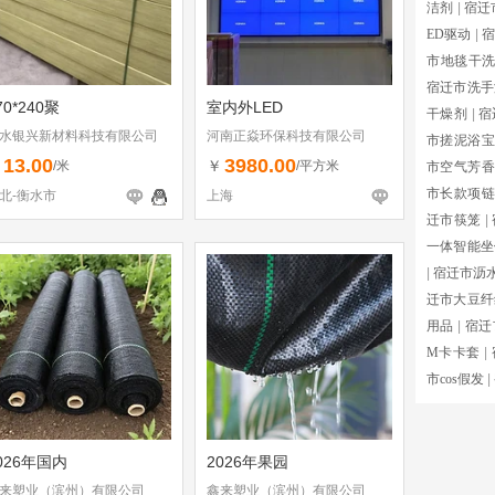
洁剂
|
宿迁
ED驱动
|
宿
市地毯干
宿迁市洗手
70*240聚
室内外LED
干燥剂
|
宿
水银兴新材料科技有限公司
河南正焱环保科技有限公司
市搓泥浴宝
13.00
3980.00
￥
￥
/米
/平方米
市空气芳香
市长款项链
北-衡水市
上海
迁市筷笼
|
一体智能坐
|
宿迁市沥
迁市大豆纤
用品
|
宿迁
M卡卡套
|
市cos假发
|
026年国内
2026年果园
来塑业（滨州）有限公司
鑫来塑业（滨州）有限公司