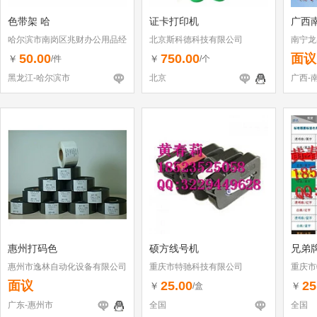
色带架 哈
证卡打印机
广西
哈尔滨市南岗区兆财办公用品经
北京斯科德科技有限公司
南宁龙
销部
50.00
750.00
面议
￥
￥
/件
/个
黑龙江-哈尔滨市
北京
广西-
惠州打码色
硕方线号机
兄弟
惠州市逸林自动化设备有限公司
重庆市特驰科技有限公司
重庆市
面议
25.00
25
￥
￥
/盒
广东-惠州市
全国
全国