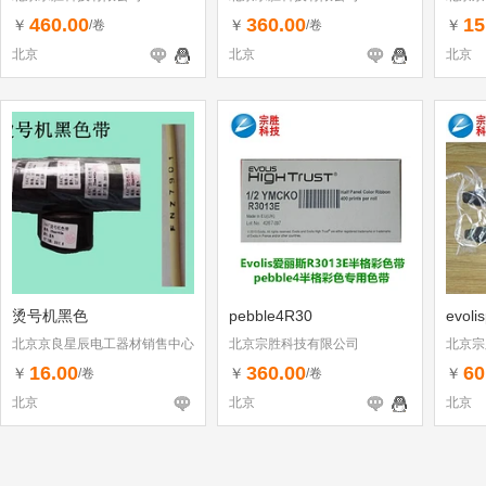
460.00
360.00
15
￥
￥
￥
/卷
/卷
北京
北京
北京
烫号机黑色
pebble4R30
evoli
北京京良星辰电工器材销售中心
北京宗胜科技有限公司
北京宗
16.00
360.00
60
￥
￥
￥
/卷
/卷
北京
北京
北京