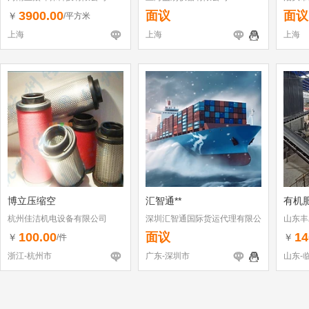
3900.00
面议
面议
￥
/平方米
上海
上海
上海
博立压缩空
汇智通**
有机
杭州佳洁机电设备有限公司
深圳汇智通国际货运代理有限公
山东丰
司
100.00
面议
14
￥
￥
/件
浙江-杭州市
广东-深圳市
山东-