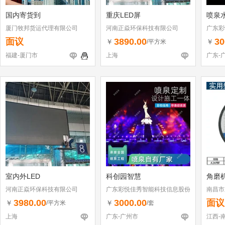
国内寄货到
重庆LED屏
喷泉
厦门牧邦货运代理有限公司
河南正焱环保科技有限公司
广东彩
有限公
面议
3890.00
30
￥
￥
/平方米
福建-厦门市
上海
广东-
室内外LED
科创园智慧
角磨
河南正焱环保科技有限公司
广东彩悦佳秀智能科技信息股份
南昌市
有限公司
3980.00
3000.00
面议
￥
￥
/平方米
/套
上海
广东-广州市
江西-