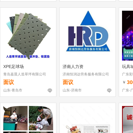
XPE足球场
济南人力资
玩具
青岛嘉晨人造草坪有限公司
济南恒润达劳务服务有限公司
广东彩
有限公
面议
面议
30
￥
山东-青岛市
山东-济南市
广东-