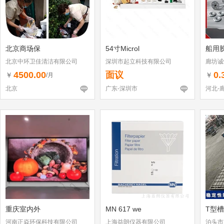
北京商场保
54寸Microl
船用
北京中环卫佳清洁有限公司
深圳市起立科技有限公司
廊坊诚
4500.00
面议
0.
￥
￥
/月
北京
广东-深圳市
河北-
重庆室内外
MN 617 we
T型
河南正焱环保科技有限公司
上海益朗仪器有限公司
泊头市