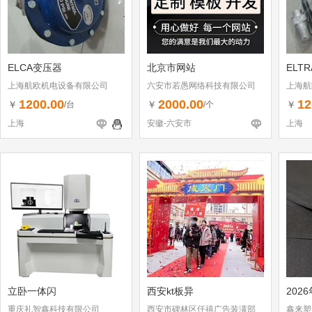
ELCA变压器
北京市网站
ELT
上海航欧机电设备有限公司
六安市若愚网络科技有限公司
上海航
1200.00
2000.00
12
￥
￥
￥
/台
/个
上海
安徽-六安市
上海
立卧一体闪
西安kt板异
202
重庆礼智鑫科技有限公司
西安市碑林区仟禧广告装潢部
鑫来塑