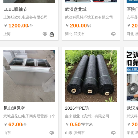
ELBE联轴节
武汉盘龙城
医院
上海航欧机电设备有限公司
武汉科恩特环境工程有限公司
安平县
1200.00
200.00
20
￥
￥
￥
/台
/台
上海
湖北-武汉市
河北-
见山通风空
2026年PE防
武汉
武城县见山电子商务经营部（个
鑫来塑业（滨州）有限公司
武汉科
体工商户）
62.00
0.50
20
￥
￥
￥
/台
/平方米
山东
山东-滨州市
湖北-