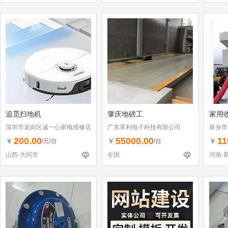
追觅扫地机
肇庆地磅工
家用
深圳市龙岗区诚一心家电维修店
广东革利电子科技有限公司
新乡市
（个体工商户）
200.00
55000.00
11
￥
￥
￥
/元/台
/台
山西-大同市
全国
河南-