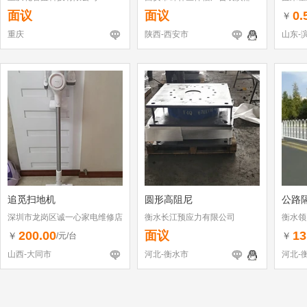
面议
面议
0.
￥
重庆
陕西-西安市
山东-
追觅扫地机
圆形高阻尼
公路
深圳市龙岗区诚一心家电维修店
衡水长江预应力有限公司
衡水领
（个体工商户）
200.00
面议
13
￥
￥
/元/台
山西-大同市
河北-衡水市
河北-