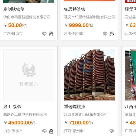
定制钛铁复
铂思特选钛
现货
佛山市零度智能科技有限公司
巩义市铂思特机械制造有限公司
石城县
50.00
9999.00
63
￥
￥
￥
/kg
/台
广东-佛山市
河南-郑州市
江西-
鼎工 钛铁
重选螺旋溜
江西 
临朐鼎工磁电科技有限公司
江西九发矿山机械有限公司
灌阳县
45000.00
7100.00
48
￥
￥
￥
/台
/台
山东-潍坊市
江西-赣州市
广西-