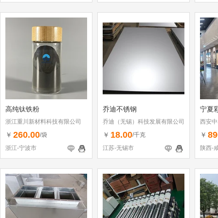
高纯钛铁粉
乔迪不锈钢
宁夏
浙江重川新材料科技有限公司
乔迪（无锡）科技发展有限公司
西安中
260.00
18.00
89
￥
￥
￥
/袋
/千克
浙江-宁波市
江苏-无锡市
陕西-