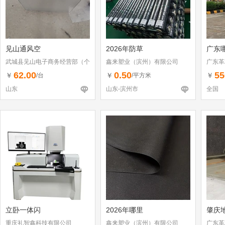
见山通风空
2026年防草
广东
武城县见山电子商务经营部（个
鑫来塑业（滨州）有限公司
广东革
体工商户）
62.00
0.50
55
￥
￥
￥
/台
/平方米
山东
山东-滨州市
全国
立卧一体闪
2026年哪里
肇庆
重庆礼智鑫科技有限公司
鑫来塑业（滨州）有限公司
广东革