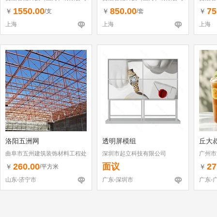
1550.00
850.00
75
￥
￥
￥
/支
/套
上海
上海
上海
洛阳五洲网
透明屏模组
丘大
曲阜市五州建筑装饰材料工程处
深圳市起立科技有限公司
广州市
260.00
面议
27
￥
￥
/平方米
山东-济宁市
广东-深圳市
广东-