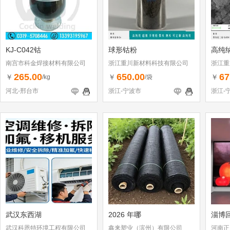
KJ-C042钴
球形钴粉
高纯
南宫市科金焊接材料有限公司
浙江重川新材料科技有限公司
浙江重
265.00
650.00
67
￥
￥
￥
/kg
/袋
河北-邢台市
浙江-宁波市
浙江-
武汉东西湖
2026 年哪
淄博
武汉科恩特环境工程有限公司
鑫来塑业（滨州）有限公司
河南正