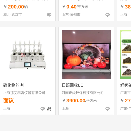
200.00
0.40
38
￥
￥
￥
/台
/平方米
湖北-武汉市
山东-滨州市
上海
硫化物的测
日照回收LE
鲜奶
上海那艾精密仪器有限公司
河南正焱环保科技有限公司
广州市
面议
3900.00
27
￥
￥
/平方米
上海
上海
广东-