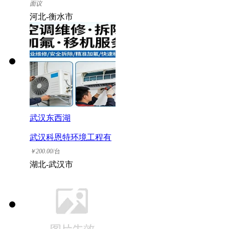
司
面议
河北-衡水市
武汉东西湖
武汉科恩特环境工程有
限公司
￥
200.00
/台
湖北-武汉市