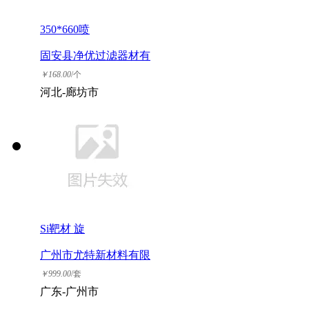
350*660喷
固安县净优过滤器材有
限公司
￥
168.00
/个
河北-廊坊市
Si靶材 旋
广州市尤特新材料有限
公司
￥
999.00
/套
广东-广州市