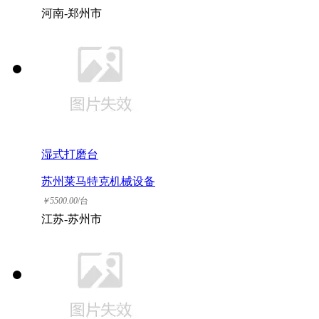
河南-郑州市
湿式打磨台
苏州莱马特克机械设备
有限公司
￥
5500.00
/台
江苏-苏州市