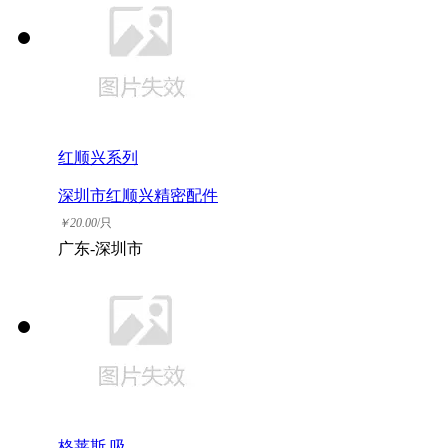
红顺兴系列
深圳市红顺兴精密配件
有限公司
￥
20.00
/只
广东-深圳市
格莱斯 吸