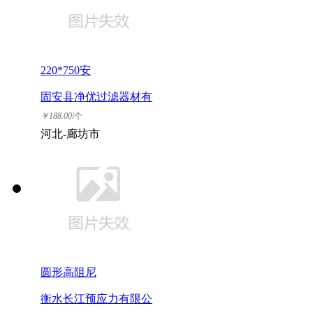
220*750安
固安县净优过滤器材有
限公司
￥
188.00
/个
河北-廊坊市
圆形高阻尼
衡水长江预应力有限公