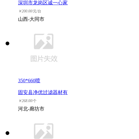
深圳市龙岗区诚一心家
电维修店（个体工商
￥
200.00
/元/台
户）
山西-大同市
350*660喷
固安县净优过滤器材有
限公司
￥
268.00
/个
河北-廊坊市