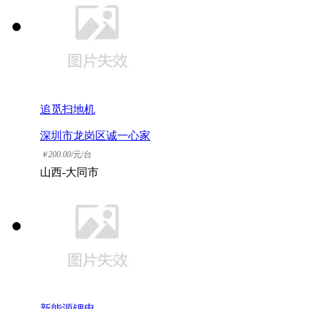
追觅扫地机
深圳市龙岗区诚一心家
电维修店（个体工商
￥
200.00
/元/台
户）
山西-大同市
新能源锂电