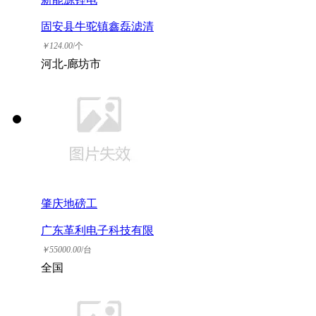
固安县牛驼镇鑫磊滤清
器厂
￥
124.00
/个
河北-廊坊市
肇庆地磅工
广东革利电子科技有限
公司
￥
55000.00
/台
全国