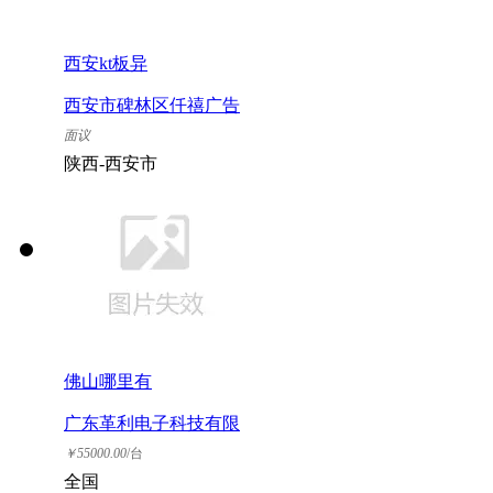
西安kt板异
西安市碑林区仟禧广告
装潢部
面议
陕西-西安市
佛山哪里有
广东革利电子科技有限
公司
￥
55000.00
/台
全国