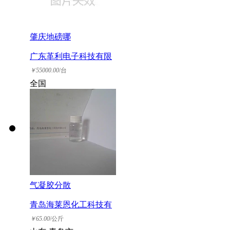
肇庆地磅哪
广东革利电子科技有限
公司
￥
55000.00
/台
全国
气凝胶分散
青岛海莱恩化工科技有
限公司
￥
65.00
/公斤