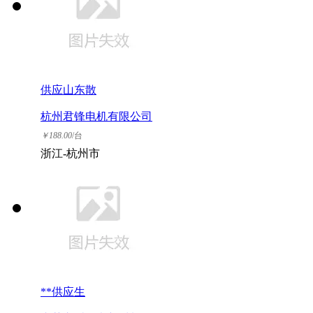
供应山东散
杭州君锋电机有限公司
￥
188.00
/台
浙江-杭州市
**供应生