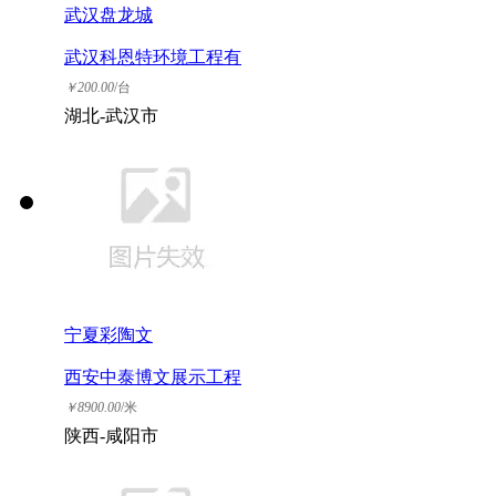
武汉盘龙城
武汉科恩特环境工程有
限公司
￥
200.00
/台
湖北-武汉市
宁夏彩陶文
西安中泰博文展示工程
有限公司
￥
8900.00
/米
陕西-咸阳市