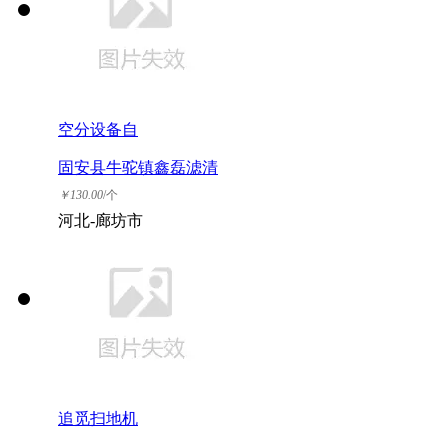
空分设备自
固安县牛驼镇鑫磊滤清
器厂
￥
130.00
/个
河北-廊坊市
追觅扫地机