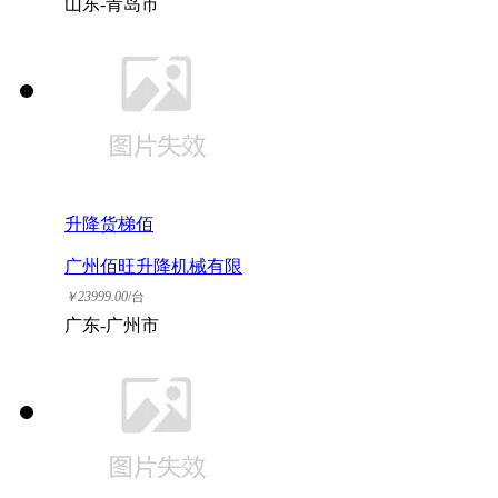
山东-青岛市
升降货梯佰
广州佰旺升降机械有限
公司
￥
23999.00
/台
广东-广州市