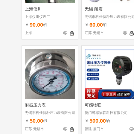
上海仪川
无锡 耐震
上海仪川仪表厂
无锡市科佳特种压力表有限公
90.00
60.00
￥
￥
/件
/件
上海
江苏-无锡市
耐振压力表
可感物联
无锡市科佳特种压力表有限公司
厦门可感物联科技有限公司
50.00
500.00
￥
￥
/只
/台
江苏-无锡市
福建-厦门市