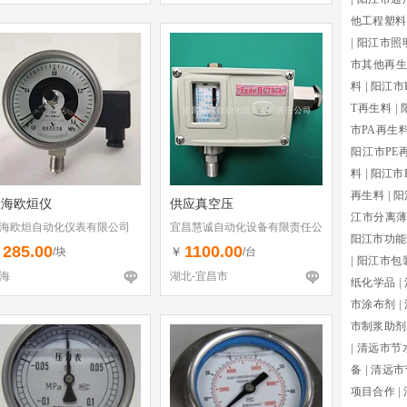
他工程塑料
|
阳江市照
市其他再
料
|
阳江市
T再生料
|
市PA再生
阳江市PE
料
|
阳江市
再生料
|
阳
上海欧烜仪
供应真空压
江市分离
海欧烜自动化仪表有限公司
宜昌慧诚自动化设备有限责任公
阳江市功能
司
285.00
1100.00
￥
￥
/块
/台
|
阳江市包
海
湖北-宜昌市
纸化学品
|
市涂布剂
|
市制浆助剂
|
清远市节
备
|
清远市
项目合作
|