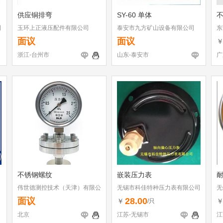
供应铜排弯
SY-60 单体
司
玉环上正液压配件有限公司
泰安市九方矿山设备有限公司
东
面议
面议
浙江-台州市
山东-泰安市
广
不锈钢螺纹
嵌装压力表
伟世德测控技术（天津）有限公
无锡市科佳特种压力表有限公司
无
司
面议
28.00
￥
/只
北京
江苏-无锡市
江