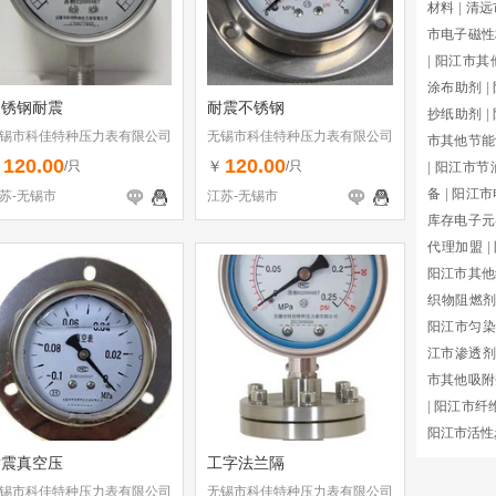
材料
|
清远
市电子磁性
|
阳江市其
涂布助剂
|
不锈钢耐震
耐震不锈钢
抄纸助剂
|
锡市科佳特种压力表有限公司
无锡市科佳特种压力表有限公司
市其他节能
120.00
120.00
￥
￥
/只
/只
|
阳江市节
备
|
阳江市
苏-无锡市
江苏-无锡市
库存电子元
代理加盟
|
阳江市其他
织物阻燃
阳江市匀染
江市渗透剂
市其他吸附
|
阳江市纤
阳江市活性
耐震真空压
工字法兰隔
锡市科佳特种压力表有限公司
无锡市科佳特种压力表有限公司