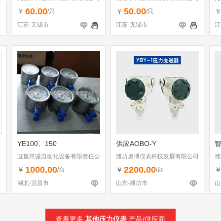
60.00
50.00
￥
￥
/只
/只
江苏-无锡市
江苏-无锡市
江
YE100、150
供应AOBO-Y
宜昌慧诚自动化设备有限责任公
潍坊奥博仪表科技发展有限公司
潍
司
1000.00
2200.00
￥
￥
/台
/台
湖北-宜昌市
山东-潍坊市
山
查看更多
其他压力仪表
产品/供应商