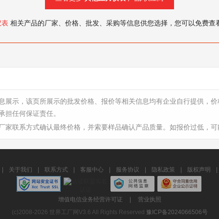
仪表
相关产品的厂家、价格、批发、采购等信息供您选择，您可以免费查
息展示，该页所展示的批发价格、报价等相关信息均有企业自行提供，价
承担任何保证责任。
厂家联系方式确认最终价格，并索要样品确认产品质量。如报价过低，可
|
关于我们
|
联系方式
|
客服中心
|
服务协议
|
隐私政策
|
版权声明
|
增值电信业务经营许可证
|
营业执照
(c)2008-2026 世界工厂网V3.6 All Rights Reserved
豫ICP备2024066506号