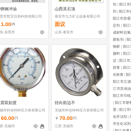
剂
|
阳江市
不锈钢冲油
山西灵石顶
剂
|
阳江市
莞市凯宝仪表科技有限公司
泰安市九方矿山设备有限公司
阳江市防霉
1.00
面议
￥
/件
定剂
|
阳江
东-东莞市
山东-泰安市
成材料抗氧
胶粘剂
|
阳
物胶
|
阳江
颜料
|
阳江
淀
|
阳江市
群青
|
阳江
化铁黄
|
阳
阳江市立德
江市其他
阳江市印纸
耐震双刻度
径向前边不
|
阳江市塑
墨
|
阳江市
锡市科佳特种压力表有限公司
无锡市科佳特种压力表有限公司
化学试剂
|
60.00
70.00
￥
￥
/只
/只
市生化试剂
苏-无锡市
江苏-无锡市
|
阳江市通