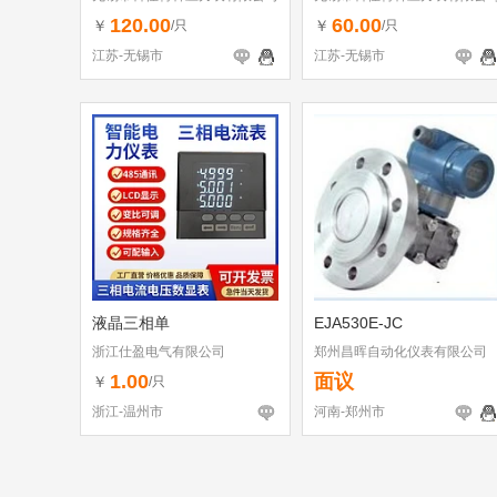
120.00
60.00
￥
￥
/只
/只
江苏-无锡市
江苏-无锡市
液晶三相单
EJA530E-JC
浙江仕盈电气有限公司
郑州昌晖自动化仪表有限公司
1.00
面议
￥
/只
浙江-温州市
河南-郑州市