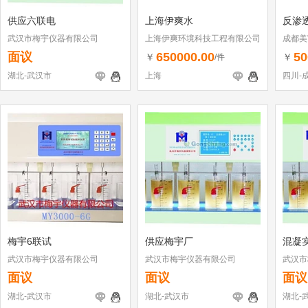
供应六联电
上海伊爽水
反渗
武汉市梅宇仪器有限公司
上海伊爽环境科技工程有限公司
成都美
司
面议
650000.00
50
￥
￥
/件
湖北-武汉市
上海
四川-
梅宇6联试
供应梅宇厂
混凝
武汉市梅宇仪器有限公司
武汉市梅宇仪器有限公司
武汉市
面议
面议
面议
湖北-武汉市
湖北-武汉市
湖北-