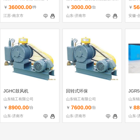
公司
36000.00
3000.00
56
￥
￥
￥
/件
/台
江苏-南京市
山东-济南市
安徽-
JGHC鼓风机
回转式环保
JGR5
山东锦工有限公司
山东锦工有限公司
山东锦
8900.00
7600.00
88
￥
￥
￥
/台
/台
山东-济南市
山东-济南市
山东-