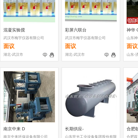
混凝实验搅
彩屏六联台
神华 
武汉市梅宇仪器有限公司
武汉市梅宇仪器有限公司
山东神
面议
面议
面议
湖北-武汉市
湖北-武汉市
山东-
南京中来 D
长期供应-
合肥
南京中来环保设备有限公司
山东世光工业设备集团股份有限
合肥双