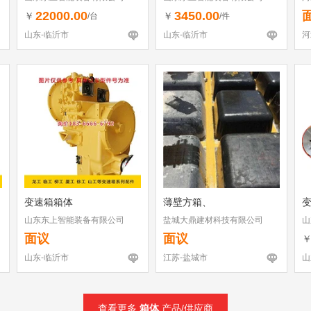
22000.00
3450.00
￥
￥
/台
/件
山东-临沂市
山东-临沂市
河
变速箱箱体
薄壁方箱、
山东东上智能装备有限公司
盐城大鼎建材科技有限公司
山
面议
面议
山东-临沂市
江苏-盐城市
山
查看更多
箱体
产品/供应商