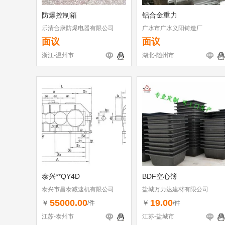
防爆控制箱
铝合金重力
乐清合康防爆电器有限公司
广水市广水义阳铸造厂
面议
面议
浙江-温州市
湖北-随州市
泰兴**QY4D
BDF空心簿
泰兴市昌泰减速机有限公司
盐城万力达建材有限公司
55000.00
19.00
￥
￥
/件
/件
江苏-泰州市
江苏-盐城市