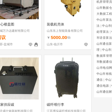
机房管理员
山市数据仓
大数据工
中山市算法
空心楼盖图
装载机壳体
法
|
中山市
城万力达建材有限公司
山东东上智能装备有限公司
处理算法
|
面议
5000.00
￥
/台
市语音算法
山市通信算
苏-盐城市
山东-临沂市
理
|
中山市
数据库管
市数据通信
山市电信
中山市有线
通信
|
中山
通信电源
|
山市通信测
厂家供应碳
碳纤维行李
北盛仕铭新材料有限公司
江苏博实碳纤维科技有限公司