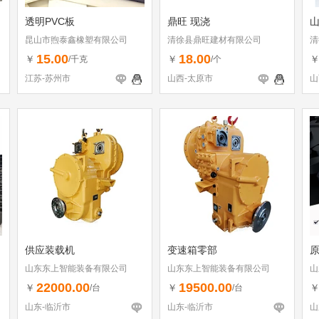
透明PVC板
鼎旺 现浇
昆山市煦泰鑫橡塑有限公司
清徐县鼎旺建材有限公司
清
15.00
18.00
￥
￥
/千克
/个
江苏-苏州市
山西-太原市
山
供应装载机
变速箱零部
山东东上智能装备有限公司
山东东上智能装备有限公司
山
22000.00
19500.00
￥
￥
/台
/台
山东-临沂市
山东-临沂市
山