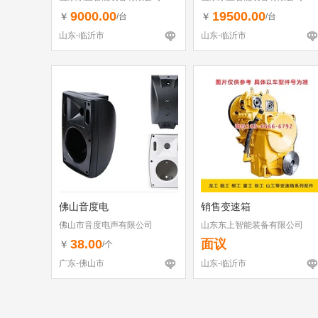
9000.00
19500.00
￥
￥
/台
/台
山东-临沂市
山东-临沂市
佛山音度电
销售变速箱
佛山市音度电声有限公司
山东东上智能装备有限公司
38.00
面议
￥
/个
广东-佛山市
山东-临沂市