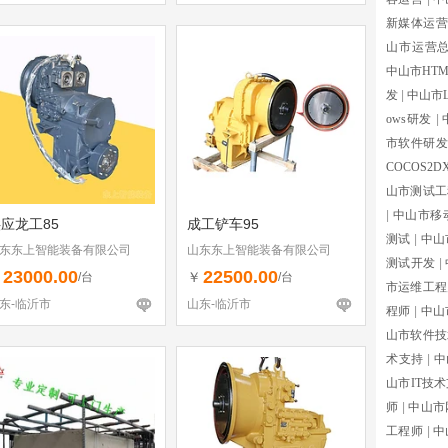
新媒体运营
山市运营
中山市HTM
发
|
中山市L
ows研发
|
市软件研
COCOS2D
山市测试工
|
中山市移
应龙工85
成工铲车95
测试
|
中山
东东上智能装备有限公司
山东东上智能装备有限公司
测试开发
|
23000.00
22500.00
￥
￥
/台
/台
市运维工程
东-临沂市
山东-临沂市
程师
|
中山
山市软件技
术支持
|
中
山市IT技
师
|
中山市
工程师
|
中