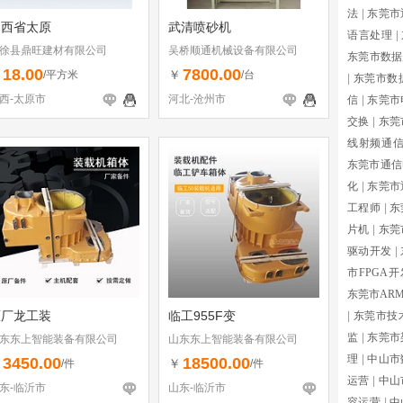
法
|
东莞市
山西省太原
武清喷砂机
语言处理
|
徐县鼎旺建材有限公司
吴桥顺通机械设备有限公司
东莞市数据
18.00
7800.00
￥
￥
/平方米
/台
|
东莞市数
西-太原市
河北-沧州市
信
|
东莞市
交换
|
东莞
线射频通
东莞市通信
化
|
东莞市
工程师
|
东
片机
|
东莞
驱动开发
|
市FPGA开
东莞市AR
原厂龙工装
临工955F变
|
东莞市技
监
|
东莞市
东东上智能装备有限公司
山东东上智能装备有限公司
理
|
中山市
3450.00
18500.00
￥
￥
/件
/件
运营
|
中山
东-临沂市
山东-临沂市
容运营
|
中