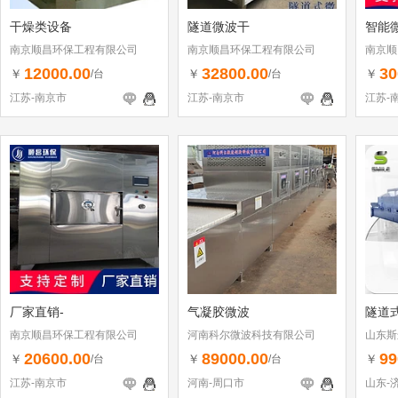
干燥类设备
隧道微波干
智能
南京顺昌环保工程有限公司
南京顺昌环保工程有限公司
南京顺
12000.00
32800.00
30
￥
￥
￥
/台
/台
江苏-南京市
江苏-南京市
江苏-
厂家直销-
气凝胶微波
隧道
南京顺昌环保工程有限公司
河南科尔微波科技有限公司
山东斯
20600.00
89000.00
99
￥
￥
￥
/台
/台
江苏-南京市
河南-周口市
山东-