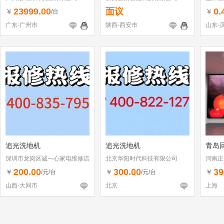
23999.00
面议
0.
￥
￥
/台
广东-广州市
陕西-西安市
山东-
追光洗地机
追光洗地机
青岛
深圳市龙岗区诚一心家电维修店
北京华阳时代科技有限公司
河南正
（个体工商户）
200.00
300.00
39
￥
￥
￥
/元/台
/元/台
山西-大同市
北京
上海