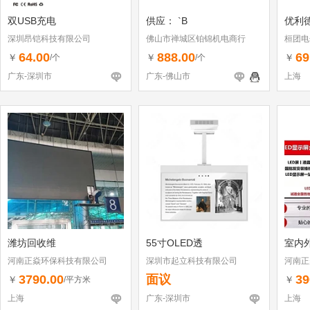
双USB充电
供应： `B
优利德
深圳昂铠科技有限公司
佛山市禅城区铂锦机电商行
桓团电
64.00
888.00
69
￥
￥
￥
/个
/个
广东-深圳市
广东-佛山市
上海
潍坊回收维
55寸OLED透
室内外
河南正焱环保科技有限公司
深圳市起立科技有限公司
河南正
3790.00
面议
39
￥
￥
/平方米
上海
广东-深圳市
上海