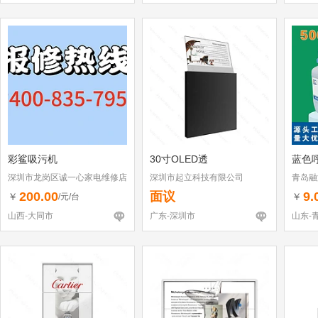
彩鲨吸污机
30寸OLED透
蓝色
深圳市龙岗区诚一心家电维修店
深圳市起立科技有限公司
青岛融
（个体工商户）
200.00
面议
9.
￥
￥
/元/台
山西-大同市
广东-深圳市
山东-