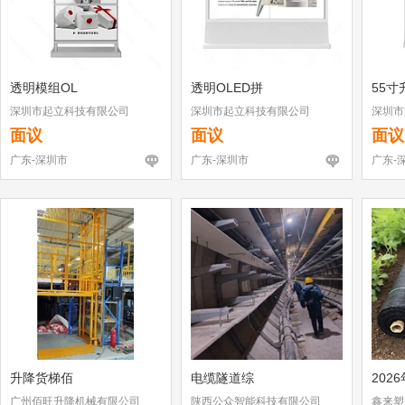
透明模组OL
透明OLED拼
55寸
深圳市起立科技有限公司
深圳市起立科技有限公司
深圳市
面议
面议
面议
广东-深圳市
广东-深圳市
广东-
升降货梯佰
电缆隧道综
202
广州佰旺升降机械有限公司
陕西公众智能科技有限公司
鑫来塑