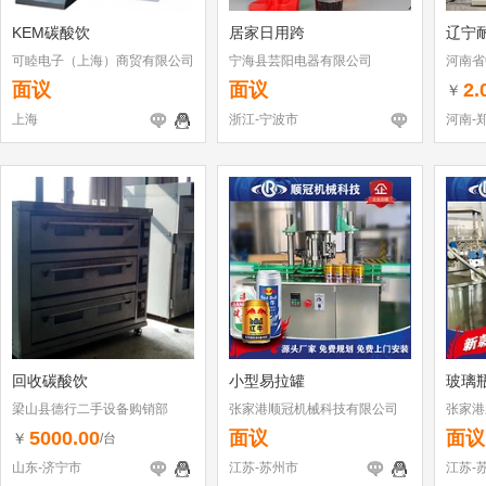
KEM碳酸饮
居家日用跨
辽宁
可睦电子（上海）商贸有限公司
宁海县芸阳电器有限公司
河南省
面议
面议
2.
￥
上海
浙江-宁波市
河南-
回收碳酸饮
小型易拉罐
玻璃
梁山县德行二手设备购销部
张家港顺冠机械科技有限公司
张家港
5000.00
面议
面议
￥
/台
山东-济宁市
江苏-苏州市
江苏-