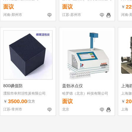
面议
面议
22
￥
河南-郑州市
江苏-苏州市
河南-
800碘值防
盖勃冰点仪
上海
溧阳市幸邦活性炭有限公司
哈罗德（北京）科技有限公司
上海迦
3500.00
面议
20
￥
￥
/立方
江苏-常州市
北京
上海