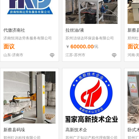
代缴济南社
拉丝油/液
新蔡
济南恒润达劳务服务有限公司
苏州洁绿达环保设备有限公司
郑州红
面议
60000.00
面议
￥
/元
山东-济南市
江苏-苏州市
河南-
新蔡县码垛
高新技术企
卧式
郑州红达科技有限公司
苏州广正知识产权代理有限公司
郑州汇