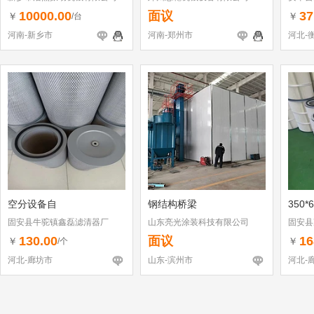
10000.00
面议
37
￥
￥
/台
河南-新乡市
河南-郑州市
河北-
空分设备自
钢结构桥梁
350*
固安县牛驼镇鑫磊滤清器厂
山东亮光涂装科技有限公司
固安县
130.00
面议
16
￥
￥
/个
河北-廊坊市
山东-滨州市
河北-