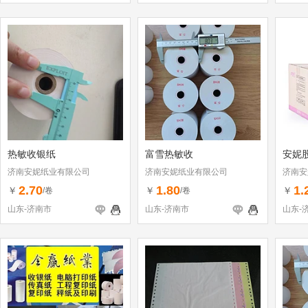
热敏收银纸
富雪热敏收
安妮
济南安妮纸业有限公司
济南安妮纸业有限公司
济南安
2.70
1.80
1.
￥
￥
￥
/卷
/卷
山东-济南市
山东-济南市
山东-