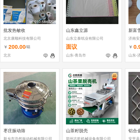
批发热敏收
山东鑫立源
新富
北京康顺科技有限公司
山东立泰纸业有限公司
济南安
200.00
面议
0.
￥
￥
/箱
北京
山东-青岛市
山东-
枣庄振动筛
山茶籽脱壳
铝合
新乡市浩然振动机械有限公司
郑州志乾机械设备有限公司
安平县