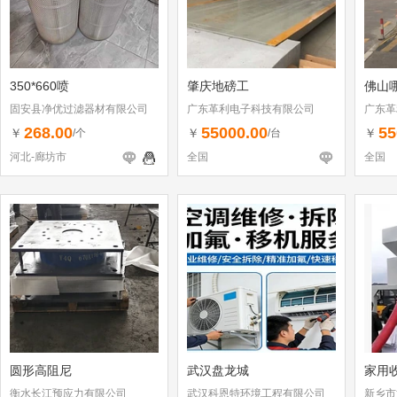
350*660喷
肇庆地磅工
佛山
固安县净优过滤器材有限公司
广东革利电子科技有限公司
广东革
268.00
55000.00
55
￥
￥
￥
/个
/台
河北-廊坊市
全国
全国
圆形高阻尼
武汉盘龙城
家用
衡水长江预应力有限公司
武汉科恩特环境工程有限公司
新乡市