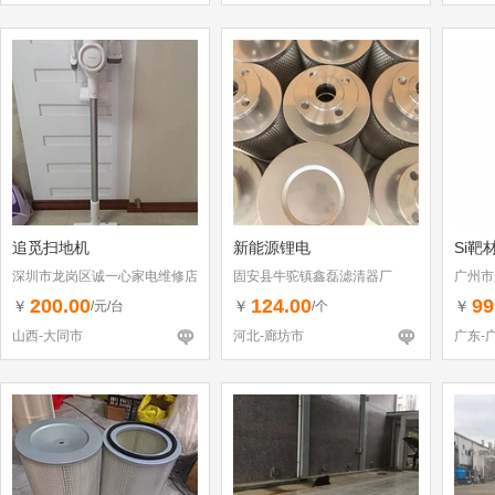
追觅扫地机
新能源锂电
Si靶
深圳市龙岗区诚一心家电维修店
固安县牛驼镇鑫磊滤清器厂
广州市
（个体工商户）
200.00
124.00
99
￥
￥
￥
/元/台
/个
山西-大同市
河北-廊坊市
广东-