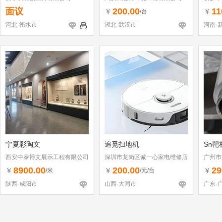
面议
200.00
11
￥
￥
/台
河北-衡水市
湖北-武汉市
河南-
宁夏彩陶文
追觅扫地机
Sn靶
西安中泰博文展示工程有限公司
深圳市龙岗区诚一心家电维修店
广州市
（个体工商户）
8900.00
200.00
29
￥
￥
￥
/米
/元/台
陕西-咸阳市
山西-大同市
广东-