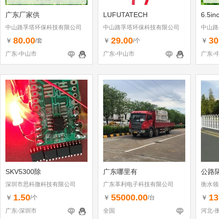
广东厂家供
LUFUTATECH
6.5i
中山路孚塔环保科技有限公司
中山路孚塔环保科技有限公司
中山路
80.00
29.00
30
￥
￥
￥
/套
/个
广东-中山市
广东-中山市
广东-
SKV5300除
广东哪里有
公路
深圳市思科微科技有限公司
广东革利电子科技有限公司
衡水领
1.50
55000.00
13
￥
￥
￥
/个
/台
广东-深圳市
全国
河北-