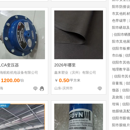
阳市防撞设
市其他耗材
色带碳带
|
阳市硒鼓及
|
信阳市晒
阳市其他
信阳市板擦
市白板
|
信
信阳市其他
LCA变压器
2026年哪里
地理教学器
海航欧机电设备有限公司
鑫来塑业（滨州）有限公司
|
信阳市其
1200.00
0.50
￥
￥
/台
/平方米
容量瓶
|
信
海
山东-滨州市
馏器
|
信阳
及烧瓶
|
信
坩埚
|
信阳
他眼镜及
信阳市眼镜
阳市眼镜片