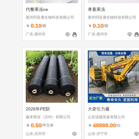
代餐果冻oe
孝素果冻
惠州同富康生物科技有限公司
惠州同富康生物科技有限公司
0.10
0.10
￥
￥
/袋
/袋
广东-惠州市
广东-惠州市
2026年PE防
大牵引力履
鑫来塑业（滨州）有限公司
山东温建装备有限公司
0.50
48888.00
￥
￥
/平方米
/台
山东-滨州市
山东-济宁市