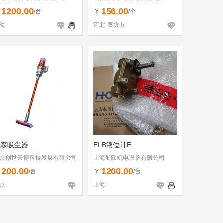
1200.00
156.00
￥
￥
/台
/个
海
河北-廊坊市
戴森吸尘器
ELB液位计E
京创世云博科技发展有限公司
上海航欧机电设备有限公司
200.00
1200.00
￥
￥
/台
/台
京
上海