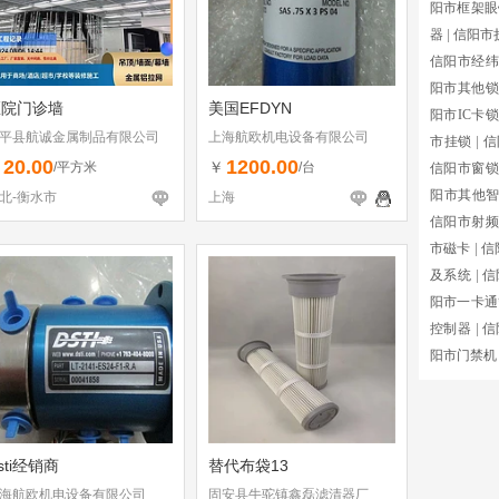
阳市框架眼
器
|
信阳市
信阳市经纬
阳市其他锁
医院门诊墙
美国EFDYN
阳市IC卡锁
平县航诚金属制品有限公司
上海航欧机电设备有限公司
市挂锁
|
信
20.00
1200.00
￥
￥
/平方米
/台
信阳市窗锁
阳市其他
北-衡水市
上海
信阳市射频
市磁卡
|
信
及系统
|
信
阳市一卡通
控制器
|
信
阳市门禁机
sti经销商
替代布袋13
海航欧机电设备有限公司
固安县牛驼镇鑫磊滤清器厂