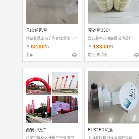
见山通风空
喷砂房350*
武城县见山电子商务经营部（个
固安县牛驼镇鑫磊滤清器厂
体工商户）
62.00
133.00
￥
￥
/台
/个
山东
河北-廊坊市
西安kt板广
ELSTER流量
西安市碑林区仟禧广告装潢部
上海航欧机电设备有限公司