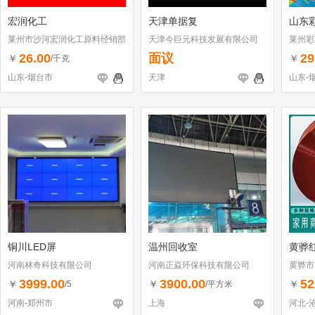
宏润化工
天津单据复
山东
莱州市沙河宏润化工原料经销部
天津今巨元科技发展有限公司
莱州彩
26.00
面议
29
￥
￥
/千克
山东-烟台市
天津
山东-
铜川LED屏
温州回收室
黄骅
河南林奇科技有限公司
河南正焱环保科技有限公司
黄骅市
3999.00
3900.00
52
￥
￥
￥
/5
/平方米
河南-郑州市
上海
河北-