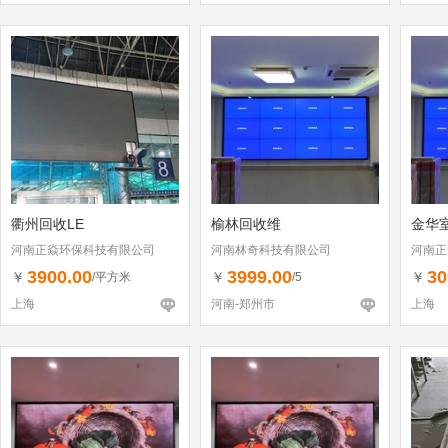
衢州回收LE
榆林回收维
金华
河南正焱环保科技有限公司
河南林奇科技有限公司
河南正
3900.00
3999.00
30
￥
￥
￥
/平方米
/5
上海
河南-郑州市
上海