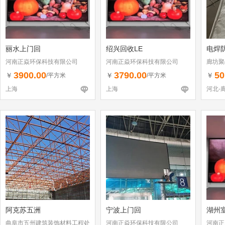
丽水上门回
绍兴回收LE
电焊
河南正焱环保科技有限公司
河南正焱环保科技有限公司
廊坊聚
3900.00
3790.00
50
￥
￥
￥
/平方米
/平方米
上海
上海
河北-
阿克苏五洲
宁波上门回
湖州
曲阜市五州建筑装饰材料工程处
河南正焱环保科技有限公司
河南正