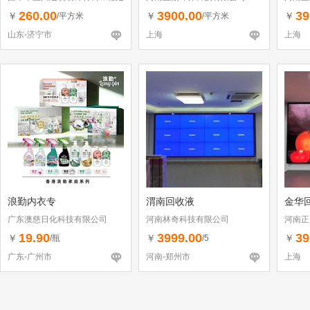
260.00
3900.00
39
￥
￥
￥
/平方米
/平方米
山东-济宁市
上海
上海
浪勤内衣专
渭南回收液
金华回
广东澳慈日化科技有限公司
河南林奇科技有限公司
河南正
19.90
3999.00
39
￥
￥
￥
/瓶
/5
广东-广州市
河南-郑州市
上海