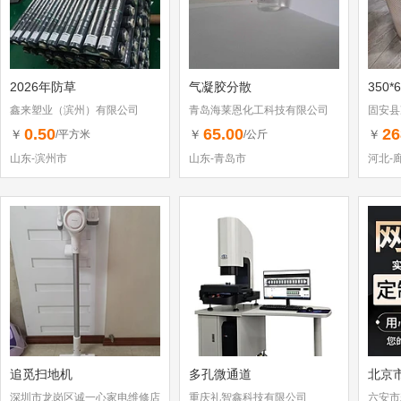
2026年防草
气凝胶分散
350*
鑫来塑业（滨州）有限公司
青岛海莱恩化工科技有限公司
固安县
0.50
65.00
26
￥
￥
￥
/平方米
/公斤
山东-滨州市
山东-青岛市
河北-
追觅扫地机
多孔微通道
北京
深圳市龙岗区诚一心家电维修店
重庆礼智鑫科技有限公司
六安市