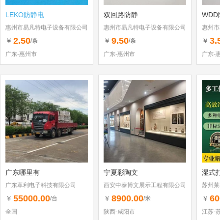
LEKO防静电
双回路防静
WD
惠州市易凡特电子设备有限公司
惠州市易凡特电子设备有限公司
惠州市
2.50
9.50
3.
￥
￥
￥
/条
/条
广东-惠州市
广东-惠州市
广东-
广东哪里有
宁夏彩陶文
湿式
广东革利电子科技有限公司
西安中泰博文展示工程有限公司
苏州莱
55000.00
8900.00
60
￥
￥
￥
/台
/米
全国
陕西-咸阳市
江苏-