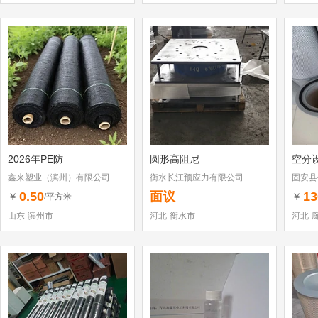
2026年PE防
圆形高阻尼
空分
鑫来塑业（滨州）有限公司
衡水长江预应力有限公司
固安县
0.50
面议
13
￥
￥
/平方米
山东-滨州市
河北-衡水市
河北-