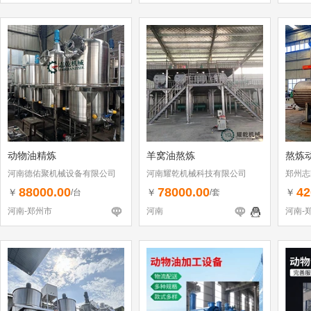
动物油精炼
羊窝油熬炼
熬炼
河南德佑聚机械设备有限公司
河南耀乾机械科技有限公司
郑州志
88000.00
78000.00
42
￥
￥
￥
/台
/套
河南-郑州市
河南
河南-