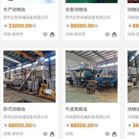
生产动物油
全套动物油
动物
郑州志乾机械设备有限公司
郑州志乾机械设备有限公司
河南德
33000.00
88000.00
88
￥
￥
￥
/台
/台
河南-郑州市
河南-郑州市
河南-
卧式动物油
牛皮熬炼油
动物
郑州志乾机械设备有限公司
河南耀乾机械科技有限公司
河南耀
68000.00
68000.00
36
￥
￥
￥
/台
/套
河南-郑州市
河南
河南