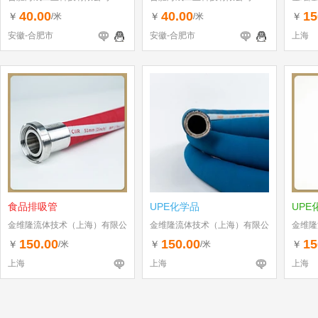
司
40.00
40.00
15
￥
￥
￥
/米
/米
安徽-合肥市
安徽-合肥市
上海
食品排吸管
UPE化学品
UPE
金维隆流体技术（上海）有限公
金维隆流体技术（上海）有限公
金维隆
司
司
司
150.00
150.00
15
￥
￥
￥
/米
/米
上海
上海
上海