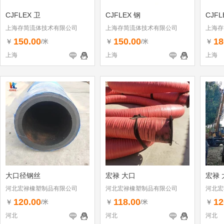
CJFLEX 卫
CJFLEX 钢
CJFL
上海存简流体技术有限公司
上海存简流体技术有限公司
上海存
150.00
150.00
18
￥
￥
￥
/米
/米
上海
上海
上海
大口径钢丝
宏禄 大口
宏禄 
河北宏禄橡塑制品有限公司
河北宏禄橡塑制品有限公司
河北宏
120.00
118.00
12
￥
￥
￥
/米
/米
河北
河北
河北