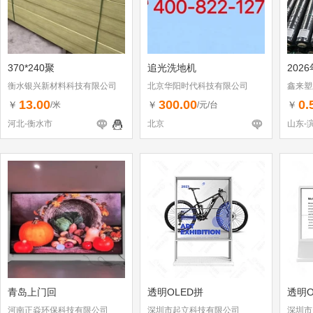
370*240聚
追光洗地机
202
衡水银兴新材料科技有限公司
北京华阳时代科技有限公司
鑫来塑
13.00
300.00
0.
￥
￥
￥
/米
/元/台
河北-衡水市
北京
山东-
青岛上门回
透明OLED拼
透明O
河南正焱环保科技有限公司
深圳市起立科技有限公司
深圳市