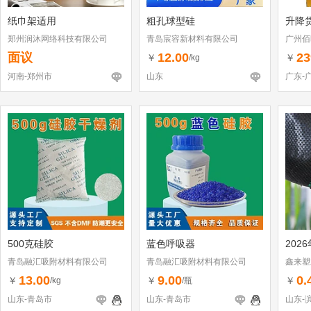
纸巾架适用
粗孔球型硅
升降
郑州润沐网络科技有限公司
青岛宸容新材料有限公司
广州佰
面议
12.00
23
￥
￥
/kg
河南-郑州市
山东
广东-
500克硅胶
蓝色呼吸器
202
青岛融汇吸附材料有限公司
青岛融汇吸附材料有限公司
鑫来塑
13.00
9.00
0.
￥
￥
￥
/kg
/瓶
山东-青岛市
山东-青岛市
山东-