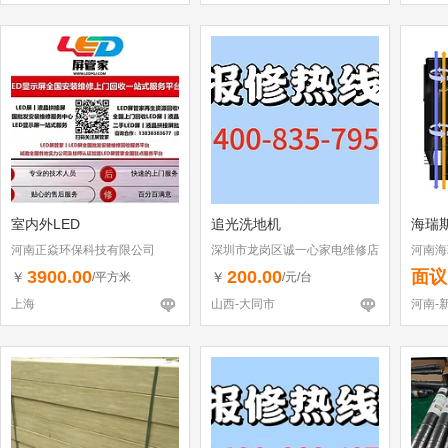
室内外LED
追光洗地机
海瑞
河南正焱环保科技有限公司
深圳市龙岗区诚一心家电维修店
河南海
（个体工商户）
3900.00
200.00
面议
￥
￥
/平方米
/元/台
上海
山西-大同市
河南-