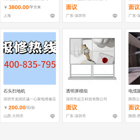
3800.00
面议
面议
￥
/平方米
上海
广东-深圳市
广东-
石头扫地机
透明屏模组
电缆
深圳市龙岗区诚一心家电维修店
深圳市起立科技有限公司
陕西公
（个体工商户）
200.00
面议
面议
￥
/元/台
山西-大同市
广东-深圳市
陕西-