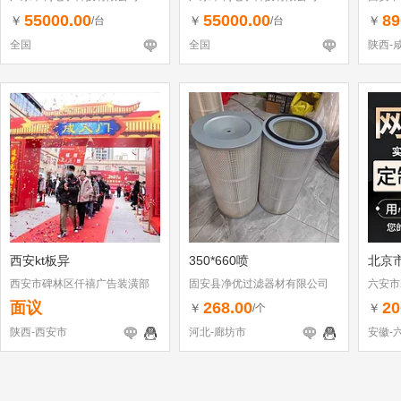
55000.00
55000.00
89
￥
￥
￥
/台
/台
全国
全国
陕西-
西安kt板异
350*660喷
北京
西安市碑林区仟禧广告装潢部
固安县净优过滤器材有限公司
六安市
面议
268.00
20
￥
￥
/个
陕西-西安市
河北-廊坊市
安徽-