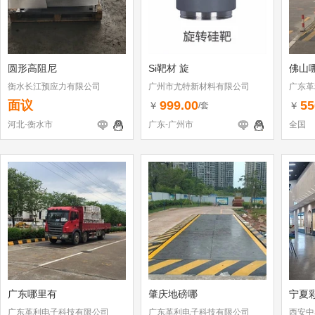
圆形高阻尼
Si靶材 旋
佛山
衡水长江预应力有限公司
广州市尤特新材料有限公司
广东革
面议
999.00
55
￥
￥
/套
河北-衡水市
广东-广州市
全国
广东哪里有
肇庆地磅哪
宁夏
广东革利电子科技有限公司
广东革利电子科技有限公司
西安中