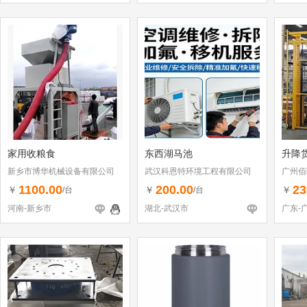
家用收粮食
东西湖马池
升降
新乡市博华机械设备有限公司
武汉科恩特环境工程有限公司
广州佰
1100.00
200.00
23
￥
￥
￥
/台
/台
河南-新乡市
湖北-武汉市
广东-