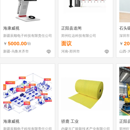
海康威视
正阳县道闸
石头
新疆辰顺电子科技有限责任公司
郑州红达科技有限公司
深圳市
（个体
5000.00
面议
20
￥
￥
/台
新疆-乌鲁木齐市
河南-郑州市
山西-
海康威视
骄鹿 工业
正阳
新疆辰顺电子科技有限责任公司
内蒙古广能新技术产业有限公司
郑州红