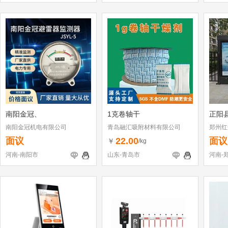
南阳金冠、
1克卷轴干
正阳
南阳金冠机电有限公司
青岛融汇吸附材料有限公司
郑州红
面议
22.00
面议
￥
/kg
河南-南阳市
山东-青岛市
河南-