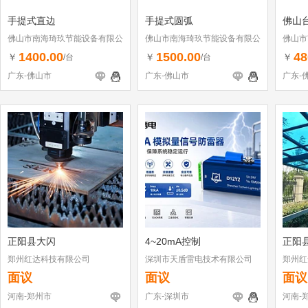
手提式直边
手提式圆弧
佛山
佛山市南海琦玖节能设备有限公
佛山市南海琦玖节能设备有限公
佛山市
司
司
司
1400.00
1500.00
48
￥
￥
￥
/台
/台
广东-佛山市
广东-佛山市
广东-
正阳县大闪
4~20mA控制
正阳
郑州红达科技有限公司
深圳市天盾雷电技术有限公司
郑州红
面议
面议
面议
河南-郑州市
广东-深圳市
河南-