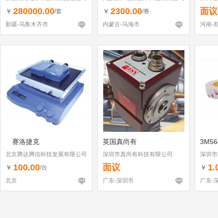
280000.00
2300.00
面议
￥
￥
/套
/卷
新疆-乌鲁木齐市
内蒙古-乌海市
河南-
赛洛捷克
英国真尚有
3M56
北京腾达腾信科技发展有限公司
深圳市真尚有科技有限公司
深圳市
100.00
面议
1.
￥
￥
/台
北京
广东-深圳市
广东-