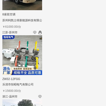
8座双空调
苏州利凯士得新能源科技有限公
司
￥
61000.00
/台
江苏-苏州市
ZW32-12FGG
乐清市恒昭电气有限公司
￥
15600.00
/台
浙江-温州市