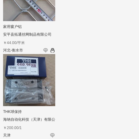
家用窗户铝
安平县拓通丝网制品有限公司
￥
44.00
/平米
河北-衡水市
THK球保持
海纳自动化科技（天津）有限公
司
￥
200.00
/1
天津