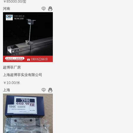
￥
85000.00
/套
河南
超博菲厂房
上海超博菲实业有限公司
￥
10.00
/米
上海