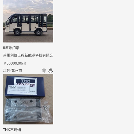
8座带门豪
苏州利凯士得新能源科技有限公
司
￥
56000.00
/台
江苏-苏州市
THK不锈钢