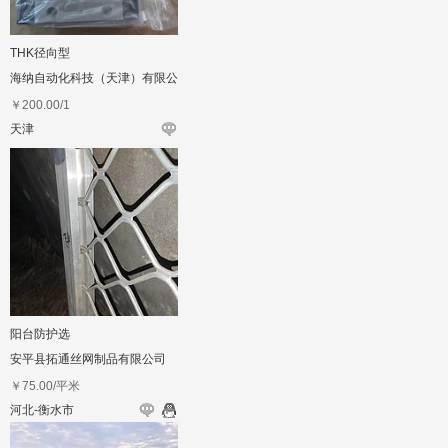
THK径向型
海纳自动化科技（天津）有限公
司
￥
200.00
/1
天津
阳台防护选
安平县拓通丝网制品有限公司
￥
75.00
/平米
河北-衡水市