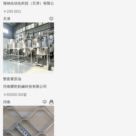
海纳自动化科技（天津）有限公
司
￥
200.00
/1
天津
整套紫苏油
河南耀乾机械科技有限公司
￥
85000.00
/套
河南