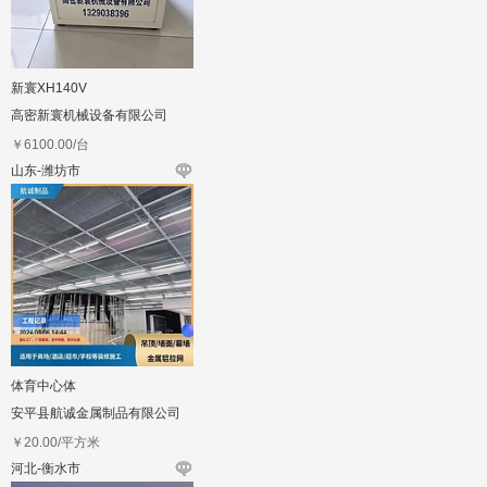
新寰XH140V
高密新寰机械设备有限公司
￥
6100.00
/台
山东-潍坊市
体育中心体
安平县航诚金属制品有限公司
￥
20.00
/平方米
河北-衡水市