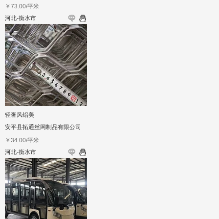
￥
73.00
/平米
河北-衡水市
轻奢风铝美
安平县拓通丝网制品有限公司
￥
34.00
/平米
河北-衡水市