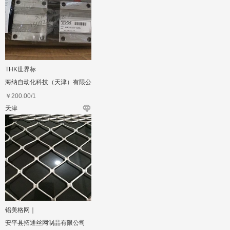
THK世界标
海纳自动化科技（天津）有限公
司
￥
200.00
/1
天津
铝美格网｜
安平县拓通丝网制品有限公司