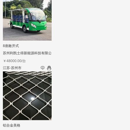
8座敞开式
苏州利凯士得新能源科技有限公
司
￥
48000.00
/台
江苏-苏州市
铝合金美格