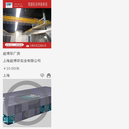
超博菲厂房
上海超博菲实业有限公司
￥
10.00
/米
上海