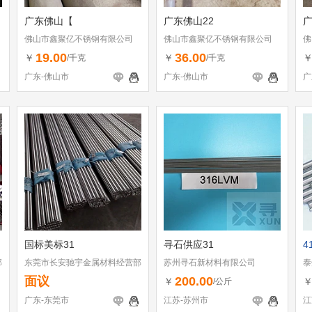
广东佛山【
广东佛山22
广
佛山市鑫聚亿不锈钢有限公司
佛山市鑫聚亿不锈钢有限公司
佛
19.00
36.00
￥
￥
/千克
/千克
广东-佛山市
广东-佛山市
广
国标美标31
寻石供应31
4
部
东莞市长安驰宇金属材料经营部
苏州寻石新材料有限公司
泰
面议
200.00
￥
/公斤
广东-东莞市
江苏-苏州市
江