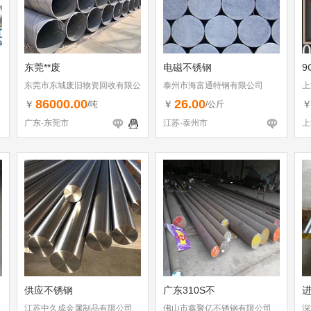
东莞**废
电磁不锈钢
9
东莞市东城废旧物资回收有限公
泰州市海富通特钢有限公司
上
司
86000.00
26.00
￥
￥
/吨
/公斤
广东-东莞市
江苏-泰州市
上
供应不锈钢
广东310S不
进
江苏中久成金属制品有限公司
佛山市鑫聚亿不锈钢有限公司
深