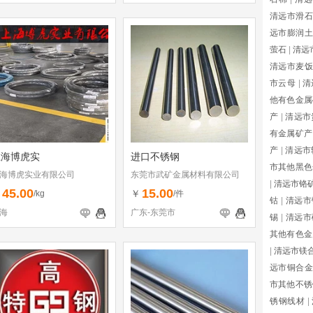
清远市滑石
远市膨润土
萤石
|
清远
清远市麦饭
市云母
|
清
他有色金属
产
|
清远市
有金属矿产
产
|
清远市
上海博虎实
进口不锈钢
市其他黑色
海博虎实业有限公司
东莞市武矿金属材料有限公司
|
清远市铬
45.00
15.00
￥
￥
/kg
/件
钴
|
清远市
海
广东-东莞市
锡
|
清远市
其他有色金
|
清远市镁
远市铜合金
市其他不锈
锈钢线材
|