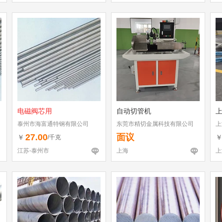
电磁阀芯用
自动切管机
泰州市海富通特钢有限公司
东莞市精切金属科技有限公司
上
27.00
面议
￥
/千克
江苏-泰州市
上海
上