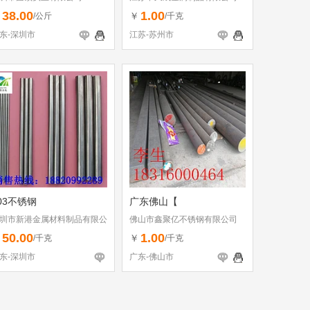
38.00
1.00
￥
￥
/公斤
/千克
东-深圳市
江苏-苏州市
03不锈钢
广东佛山【
圳市新港金属材料制品有限公
佛山市鑫聚亿不锈钢有限公司
50.00
1.00
￥
￥
/千克
/千克
东-深圳市
广东-佛山市