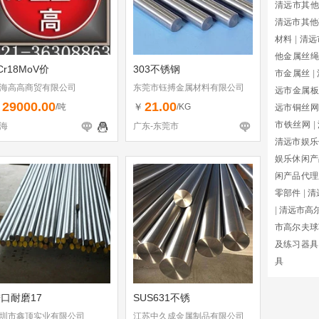
清远市其
清远市其他
材料
|
清远
他金属丝绳
Cr18MoV价
303不锈钢
市金属丝
|
海高高商贸有限公司
东莞市钰搏金属材料有限公司
远市金属板
29000.00
21.00
￥
￥
/吨
/KG
远市铜丝网
市铁丝网
|
海
广东-东莞市
清远市娱乐
娱乐休闲产
闲产品代理
零部件
|
清
|
清远市高尔
市高尔夫球
及练习器具
具
口耐磨17
SUS631不锈
圳市鑫顶实业有限公司
江苏中久成金属制品有限公司