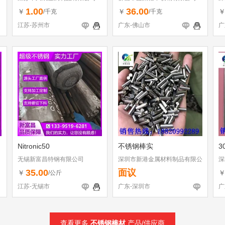
1.00
36.00
￥
￥
/千克
/千克
江苏-苏州市
广东-佛山市
广
Nitronic50
不锈钢棒实
3
无锡新富昌特钢有限公司
深圳市新港金属材料制品有限公
深
司
司
35.00
面议
￥
/公斤
江苏-无锡市
广东-深圳市
广
查看更多
不锈钢棒材
产品/供应商