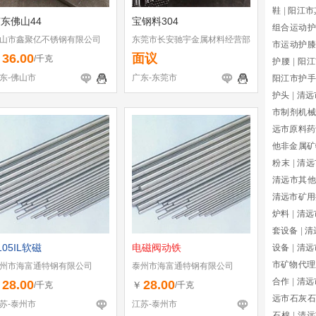
鞋
|
阳江市
东佛山44
宝钢料304
组合运动护
山市鑫聚亿不锈钢有限公司
东莞市长安驰宇金属材料经营部
市运动护膝
36.00
面议
￥
/千克
护腰
|
阳江
东-佛山市
广东-东莞市
阳江市护手
护头
|
清远
市制剂机械
远市原料药
他非金属矿
粉末
|
清远
清远市其
清远市矿用
炉料
|
清远
套设备
|
清
105IL软磁
电磁阀动铁
设备
|
清远
市矿物代理
州市海富通特钢有限公司
泰州市海富通特钢有限公司
合作
|
清远
28.00
28.00
￥
￥
/千克
/千克
远市石灰石
苏-泰州市
江苏-泰州市
石棉
|
清远