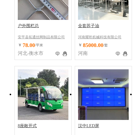
户外围栏总
全套苏子油
安平县拓通丝网制品有限公司
河南耀乾机械科技有限公司
78.00
85000.00
￥
￥
/平米
/套
河北-衡水市
河南
8座敞开式
汉中LED屏