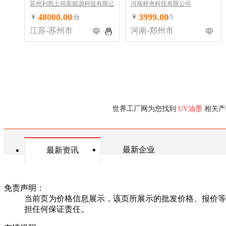
苏州利凯士得新能源科技有限公
河南林奇科技有限公司
司
48000.00
3999.00
￥
￥
/台
/5
江苏-苏州市
河南-郑州市
世界工厂网为您找到
UV油墨
相关产
最新企业
最新资讯
免责声明：
当前页为价格信息展示，该页所展示的批发价格、报价等
担任何保证责任。