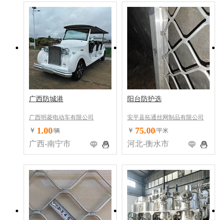
广西防城港
阳台防护选
广西明菱电动车有限公司
安平县拓通丝网制品有限公司
1.00
75.00
￥
￥
/辆
/平米
广西-南宁市
河北-衡水市