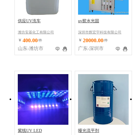
供应UV洗车
uv胶水光固
潍坊安基化工有限公司
深圳市辉宏宇科技有限公司
400.00
20000.00
￥
￥
/件
/件
山东-潍坊市
广东-深圳市
紫线UV LED
哑光流平剂