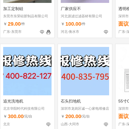
加工定制硅
厂家供应不
透明
东莞市东荣硅胶制品有限公司
河北源滤过滤器材有限公司
深圳市
29.00
100.00
面议
￥
￥
/件
/件
广东-东莞市
河北-衡水市
广东-
追光洗地机
石头扫地机
55寸
北京华阳时代科技有限公司
深圳市龙岗区诚一心家电维修店
深圳市
（个体工商户）
300.00
200.00
面议
￥
￥
/元/台
/元/台
北京
山西-大同市
广东-