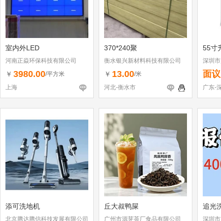
室内外LED
370*240聚
55寸
河南正焱环保科技有限公司
衡水银兴新材料科技有限公司
深圳市
3980.00
13.00
面议
￥
￥
/平方米
/米
上海
河北-衡水市
广东-
添可洗地机
丘大叔鸭屎
追光
北京腾达腾信科技发展有限公司
广州市源芽茶厂食品有限公司
深圳市