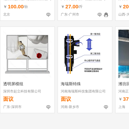
（个体
100.00
27.00
20
￥
￥
￥
/台
/斤
北京
广东-广州市
山西-
透明屏模组
海瑞斯特殊
潍坊
深圳市起立科技有限公司
河南海瑞斯科技集团有限公司
河南正
面议
面议
37
￥
广东-深圳市
河南-新乡市
上海