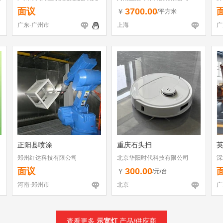
店
面议
3700.00
￥
/平方米
广东-广州市
上海
广
正阳县喷涂
重庆石头扫
郑州红达科技有限公司
北京华阳时代科技有限公司
深
面议
300.00
￥
/元/台
河南-郑州市
北京
广
查看更多
示宽灯
产品/供应商