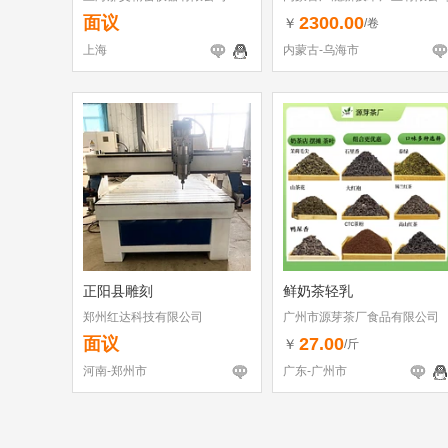
面议
2300.00
￥
/卷
上海
内蒙古-乌海市
正阳县雕刻
鲜奶茶轻乳
郑州红达科技有限公司
广州市源芽茶厂食品有限公司
面议
27.00
￥
/斤
河南-郑州市
广东-广州市