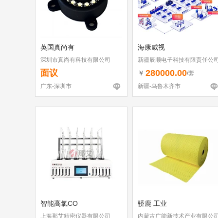
英国真尚有
海康威视
深圳市真尚有科技有限公司
新疆辰顺电子科技有限责任公
面议
280000.00
￥
/套
广东-深圳市
新疆-乌鲁木齐市
智能高氯CO
骄鹿 工业
上海那艾精密仪器有限公司
内蒙古广能新技术产业有限公