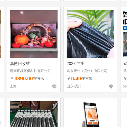
淄博回收维
2026 年出
河南正焱环保科技有限公司
鑫来塑业（滨州）有限公司
武
3890.00
0.40
￥
￥
/平方米
/平方米
上海
山东-滨州市
湖