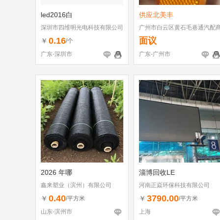
led2016白
供应北美丰
深圳市四维明光电科技有限公司
广州市白云区黄石毛巷通汽配
行
0.16
面议
￥
/个
广东-深圳市
广东-广州市
2026 年哪
淄博回收LE
鑫来塑业（滨州）有限公司
河南正焱环保科技有限公司
0.40
3790.00
￥
￥
/平方米
/平方米
山东-滨州市
上海