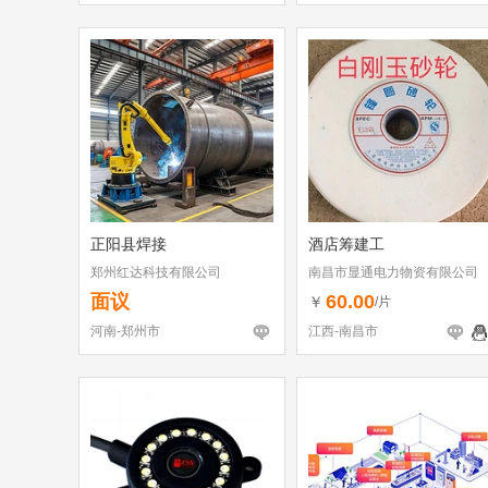
正阳县焊接
酒店筹建工
郑州红达科技有限公司
南昌市显通电力物资有限公司
面议
60.00
￥
/片
河南-郑州市
江西-南昌市