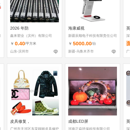
2026 年防
海康威视
司
鑫来塑业（滨州）有限公司
新疆辰顺电子科技有限责任公司
深
0.40
5000.00
￥
￥
/平方米
/台
山东-滨州市
新疆-乌鲁木齐市
广
皮具修复，
成都LED屏
司
广州市天河区东棠靓丽皮具修护
河南正焱环保科技有限公司
深