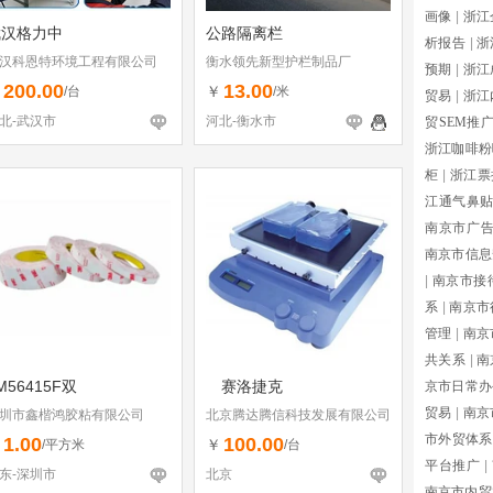
画像
|
浙江
武汉格力中
公路隔离栏
析报告
|
浙
汉科恩特环境工程有限公司
衡水领先新型护栏制品厂
预期
|
浙江
200.00
13.00
￥
￥
/台
/米
贸易
|
浙江
北-武汉市
河北-衡水市
贸SEM推
浙江咖啡粉
柜
|
浙江票
江通气鼻
南京市广
南京市信息
|
南京市接
系
|
南京市
管理
|
南京
共关系
|
南
M56415F双
赛洛捷克
京市日常办
贸易
|
南京
圳市鑫楷鸿胶粘有限公司
北京腾达腾信科技发展有限公司
市外贸体系
1.00
100.00
￥
￥
/平方米
/台
平台推广
|
东-深圳市
北京
南京市内贸