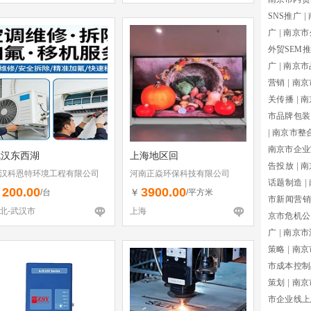
SNS推广
|
广
|
南京市
外贸SEM
广
|
南京市
营销
|
南京
关传播
|
南
市品牌包装
|
南京市整
南京市企业
武汉东西湖
上海地区回
告投放
|
南
汉科恩特环境工程有限公司
河南正焱环保科技有限公司
话题制造
|
200.00
3900.00
￥
￥
/台
/平方米
市新闻营销
北-武汉市
上海
京市危机公
广
|
南京市
策略
|
南京
市成本控制
策划
|
南京
市企业线上