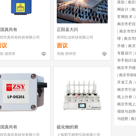
策划
|
南京
网设计
|
南
官网技术
|
南京市栏目
英国真尚有
正阳县大闪
|
南京市空
圳市真尚有科技有限公司
郑州红达科技有限公司
理
|
南京市
面议
面议
升级
|
南京
专题设计
|
东-深圳市
河南-郑州市
市手机H5
南京市升级
|
南京市前
开发工具
|
南京市行业
线上分析
|
南京市线上
现状与趋势
与趋势
|
南
英国真尚有
硫化物的测
圳市真尚有科技有限公司
上海那艾精密仪器有限公司