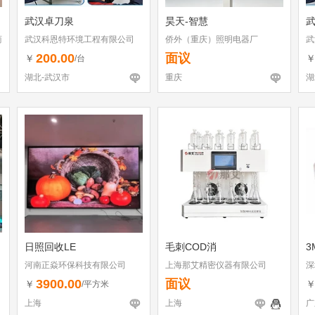
武汉卓刀泉
昊天-智慧
商
武汉科恩特环境工程有限公司
侨外（重庆）照明电器厂
武
200.00
面议
￥
/台
湖北-武汉市
重庆
湖
日照回收LE
毛刺COD消
3
河南正焱环保科技有限公司
上海那艾精密仪器有限公司
深
3900.00
面议
￥
/平方米
上海
上海
广