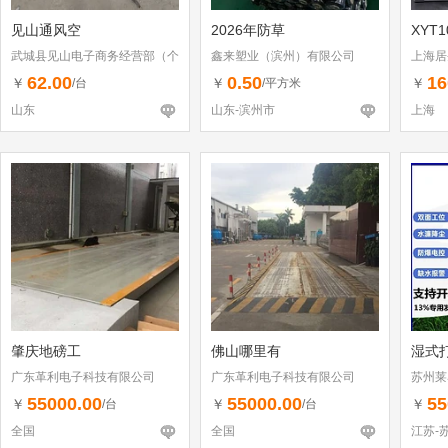
见山通风空
2026年防草
XYT
武城县见山电子商务经营部（个
鑫来塑业（滨州）有限公司
上海居
体工商户）
62.00
0.50
16
￥
￥
￥
/台
/平方米
山东
山东-滨州市
上海
肇庆地磅工
佛山哪里有
湿式
广东革利电子科技有限公司
广东革利电子科技有限公司
苏州莱
55000.00
55000.00
55
￥
￥
￥
/台
/台
全国
全国
江苏-