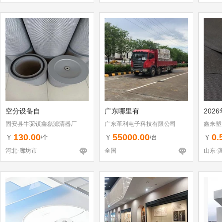
空分设备自
广东哪里有
202
固安县牛驼镇鑫磊滤清器厂
广东革利电子科技有限公司
鑫来塑
130.00
55000.00
0.
￥
￥
￥
/个
/台
河北-廊坊市
全国
山东-