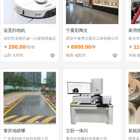
追觅扫地机
宁夏彩陶文
家用
深圳市龙岗区诚一心家电维修店
西安中泰博文展示工程有限公司
新乡市
（个体工商户）
200.00
8900.00
11
￥
￥
￥
/元/台
/米
山西-大同市
陕西-咸阳市
河南-
肇庆地磅哪
立卧一体闪
新能
广东革利电子科技有限公司
重庆礼智鑫科技有限公司
固安县