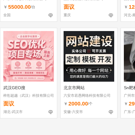
55000.00
面议
12
￥
￥
/台
全国
重庆
河北-
武汉GEO搜
北京市网站
Sn靶
梓彤超越（武汉）科技有限公司
六安市若愚网络科技有限公司
广州市
面议
2000.00
29
￥
￥
/个
湖北-武汉市
安徽-六安市
广东-